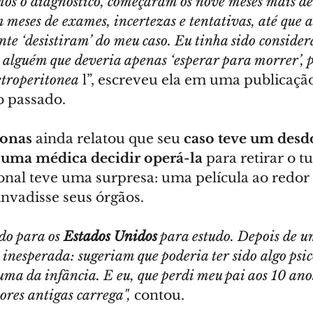
s o diagnóstico, começaram os nove meses mais des
meses de exames, incertezas e tentativas, até que a
te ‘desistiram’ do meu caso. Eu tinha sido conside
, alguém que deveria apenas ‘esperar para morrer’, p
etroperitonea
 l”, escreveu ela em uma publicação
 passado.
Jonas
 ainda relatou que seu 
caso teve um des
 uma médica decidir operá-la
 para retirar o t
ional teve uma surpresa: uma película ao redor
invadisse seus órgãos.
do para os 
Estados Unidos
 para estudo. Depois de u
inesperada: sugeriam que poderia ter sido algo psico
ma da infância. E eu, que perdi meu pai aos 10 anos,
dores antigas carrega",
 contou.