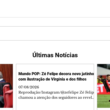
Últimas Notícias
Mundo POP: Zé Felipe decora novo jatinho
com ilustração de Virgínia e dos filhos
07/08/2026
Reprodução/Instagram/@zefelipe Zé Felipe
chamou a atenção dos seguidores ao revelar
um detalhe especial de sua nova aeronave.
O cantor compartilhou nesta quinta-feira,