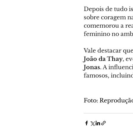
Depois de tudo is
sobre coragem nas
comemorou a real
feminino no ambi
Vale destacar que
João da Thay
, e
Jonas
. A influen
famosos, incluind
Foto: Reproduçã