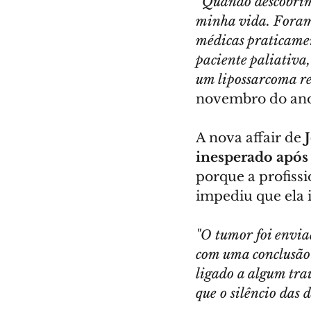
“
Quando descobrimo
minha vida. Foram 
médicas praticamen
paciente paliativa
um lipossarcoma r
novembro do ano
A nova affair de 
inesperado após
porque a profiss
impediu que ela 
"O tumor foi envia
com uma conclusão 
ligado a algum trau
que o silêncio das 