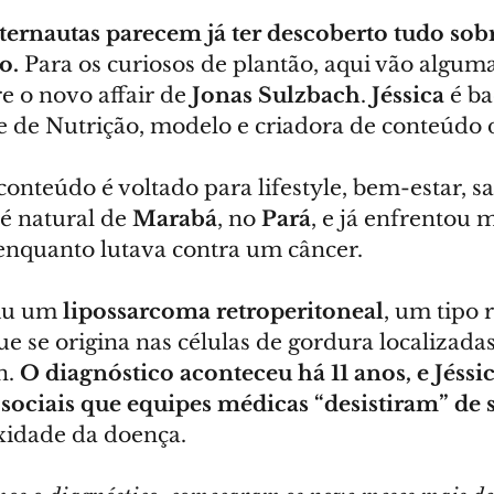
nternautas parecem já ter descoberto tudo sob
o.
 Para os curiosos de plantão, aqui vão alguma
 o novo affair de 
Jonas Sulzbach
. 
Jéssica
 é b
e de Nutrição, modelo e criadora de conteúdo d
onteúdo é voltado para lifestyle, bem-estar, s
é natural de 
Marabá
, no 
Pará
, e já enfrentou
 enquanto lutava contra um câncer.
iu um 
lipossarcoma retroperitoneal
, um tipo 
 se origina nas células de gordura localizadas
. 
O diagnóstico aconteceu há 11 anos, e Jéssi
s sociais que equipes médicas “desistiram” de 
xidade da doença.