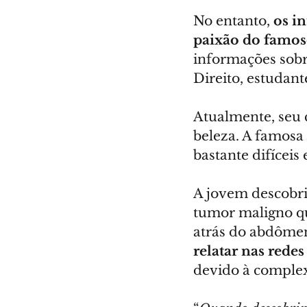
No entanto, 
os i
paixão do famos
informações sobre
Direito, estudant
Atualmente, seu c
beleza. A famosa 
bastante difíceis
A jovem descobr
tumor maligno que
atrás do abdômen
relatar nas rede
devido à comple