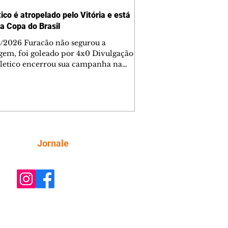
ico é atropelado pelo Vitória e está
da Copa do Brasil
/2026 Furacão não segurou a
gem, foi goleado por 4x0 Divulgação
letico encerrou sua campanha na
o Brasil nesta quinta-feira (6), em
oite infeliz em Salvador (BA). O time
aense foi superado por 4×0 pelo
a, no Barradão, e viu derreter a
gem de dois gols que levou da Arena
e baiana marcou dois
em cada tempo. Renê e Erick
Siga
Jornale
çaram a rede no primeiro. Renê e
ho fecharam a conta no segundo.
ado por 4×