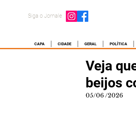
Siga o Jornale
CAPA
CIDADE
GERAL
POLÍTICA
Veja qu
beijos 
05/06 /2026