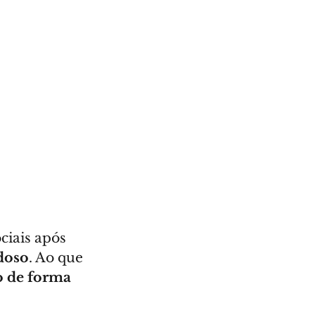
ciais após 
doso
. Ao que 
o de forma 