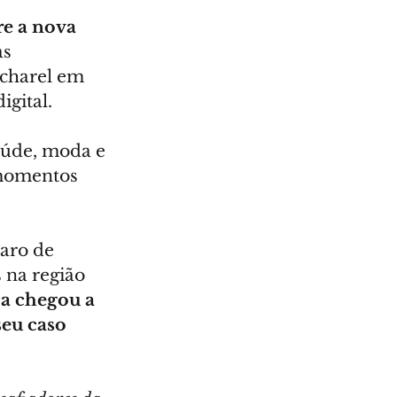
re a nova 
s 
acharel em 
igital.
aúde, moda e 
 momentos 
raro de 
 na região 
ca chegou a 
seu caso