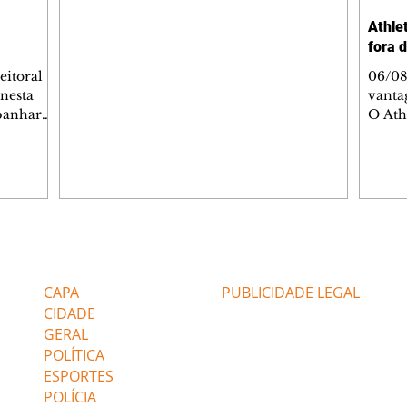
6, registros do jatinho recém-adquirido e
Athlet
mostrou que decidiu personalizar o espaço
fora 
com uma ilustração que reúne Virginia
Fonseca e os três filhos que eles tiveram
eitoral
06/08
juntos: Maria Alice, Maria Flor e José
 nesta
vanta
Leonardo. Na imagem, aparecem os
mpanhar
O Ath
apelidos dos integrantes da família, entre
ncia
Copa d
eles "Papai", "Mamãe",
uma n
ões. O
paran
listas de
Vitóri
i
vanta
ssio
da Baixada. A equip
rtaria,
gols 
Editorias
Editais Certificados
a
balan
ações
Marin
CAPA
PUBLICIDADE LEGAL
Super
CIDADE
GERAL
POLÍTICA
ESPORTES
POLÍCIA