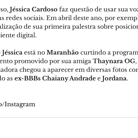
so, 
Jéssica Cardoso
 faz questão de usar sua voz
 redes sociais. Em abril deste ano, por exempl
ização de sua primeira palestra sobre posici
ente digital.
 
Jéssica
 está no 
Maranhão
 curtindo a progra
vento promovido por sua amiga 
Thaynara OG
ciadora chegou a aparecer em diversas fotos co
o as 
ex-BBBs
Chaiany Andrade
 e 
Jordana
.
o/Instagram