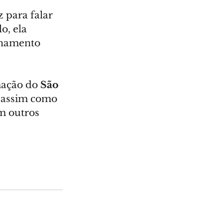
 para falar 
o, ela 
onamento 
mação do 
São 
, assim como 
m outros 