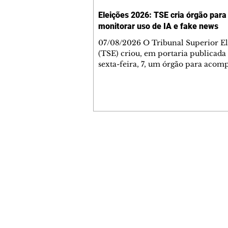
Eleições 2026: TSE cria órgão para
monitorar uso de IA e fake news
07/08/2026 O Tribunal Superior El
(TSE) criou, em portaria publicada
sexta-feira, 7, um órgão para aco
riscos associados ao uso de inteligê
artificial (IA) nas campanhas e a
desinformação relacionada às eleiç
conselho será composto por especia
áreas consideradas estratégicas e va
assessorar o presidente da Corte, Ká
Nunes Marques. De acordo com a po
Contato comercial
o grupo deverá realizar estudos par
mmjornale@gmail.com
fortalecer a integridade das inform
Telefone: (41) 99978-9956
Redação
E-mail:
redacaojornale@gmail.com