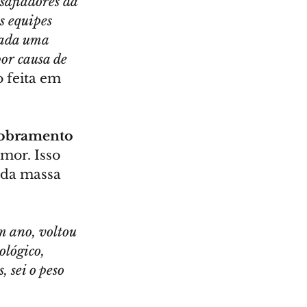
afiadores da 
s equipes 
rada uma 
or causa de 
 feita em 
dobramento 
umor. Isso 
 da massa 
m ano, voltou 
lógico, 
 sei o peso 