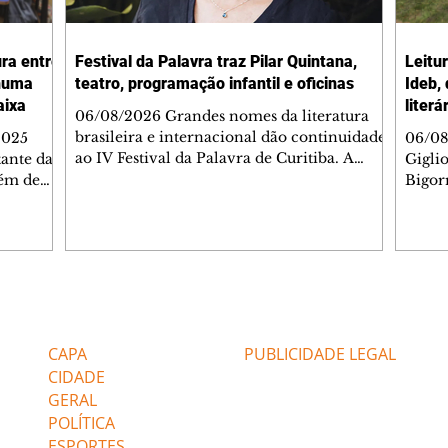
ura entre
Festival da Palavra traz Pilar Quintana,
Leitu
nhuma
teatro, programação infantil e oficinas
Ideb,
aixa
literá
06/08/2026 Grandes nomes da literatura
brasileira e internacional dão continuidade
2025
06/08
ao IV Festival da Palavra de Curitiba. A
ante da
Gigli
programação gratuita para a sexta-feira
lém de
Bigorr
(7/8) inclui oficinas, bate-papos, peças de
apitais
biblio
teatro, exposições e mesas-redondas. Um
ao 5º), a
quint
dos destaques é a participação da escritora
enho
proce
colombiana Pilar Quintana, que estará no
.
depoi
teatro do Memorial de Curitiba, às 20h.
dos do
probl
Confira AQUI a agenda completa da sexta.
tra que
impor
Editorias
Editais Certificados
O Mundo Indomável é o tema da conversa
entre as
à leit
de Pilar com Mariana Sanche
popula
CAPA
PUBLICIDADE LEGAL
ri
literá
CIDADE
GERAL
POLÍTICA
ESPORTES