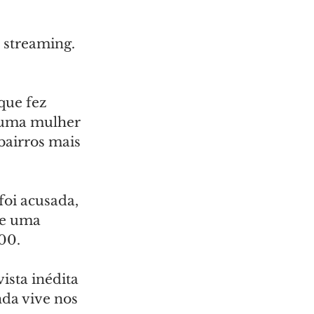
 streaming. 
que fez 
, uma mulher 
airros mais 
foi acusada, 
te uma 
00.
sta inédita 
nda vive nos 