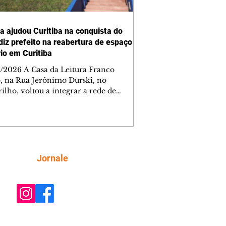
ra ajudou Curitiba na conquista do
 diz prefeito na reabertura de espaço
rio em Curitiba
/2026 A Casa da Leitura Franco
o, na Rua Jerônimo Durski, no
ilho, voltou a integrar a rede de
tecas de bairros de Curitiba nesta
a-feira (6/8), após passar por amplo
sso de restauro e ampliação. Reaberto
s de mais de 15 anos fechado por
emas estruturais, o local é um
tante reforço na política de incentivo
Siga
Jornale
ura da cidade, ampliando o acesso da
ção aos livros e às atividades
rias. Ao entregar a obra, o prefeito Ed