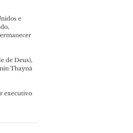
nidos e 
do, 
permanecer 
e de Deus), 
min Thayná 
r executivo 