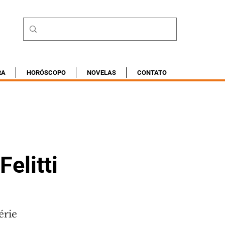
RA
HORÓSCOPO
NOVELAS
CONTATO
elitti
érie 