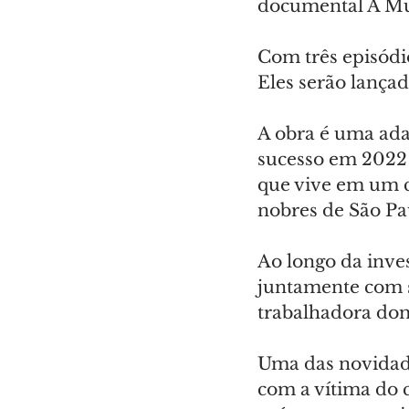
documental A Mul
Com três episódio
Eles serão lança
A obra é uma ada
sucesso em 2022 
que vive em um c
nobres de São Pa
Ao longo da inves
juntamente com s
trabalhadora dom
Uma das novidade
com a vítima do c