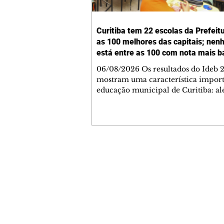
Curitiba tem 22 escolas da Prefeit
as 100 melhores das capitais; ne
está entre as 100 com nota mais b
06/08/2026 Os resultados do Ideb 
mostram uma característica import
educação municipal de Curitiba: a
apresentar a melhor nota entre as c
brasileiras (6,9) nos anos iniciais (1º 
cidade tem uma rede com desemp
consistente em todas as suas escolas
Levantamento feito a partir dos da
Ministério da Educação (MEC) mos
Contato comercial
Curitiba tem 22 escolas municipais 
mmjornale@gmail.com
100 maiores notas do Ideb do país e
Telefone: (41) 99978-9956
nenhuma entre as 100 menores. Cu
Redação
E-mail:
redacaojornale@gmail.com