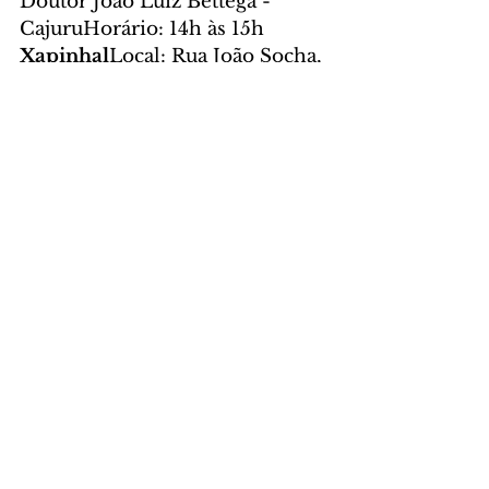
Doutor João Luiz Bettega - 
CajuruHorário: 14h às 15h
Xapinhal
Local: Rua João Socha, 
entre a Rua João Zaions e a 
Travessa Manoel Quirino 
(próximo à Unidade de Saúde 
Xapinhal) - Sítio 
CercadoHorário: 14h às 15h
Trindade
Local: Rua Alberto 
Gesser, entre as ruas Cuiabá e 
Celzira Ressetti Stofella - 
CajuruHorário: 14h às 15h
Foto: Hully Paiva/SECOM