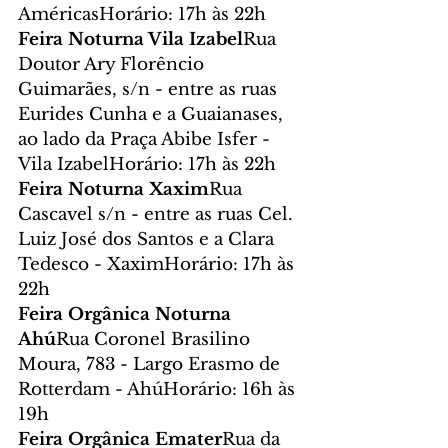
AméricasHorário: 17h às 22h
Feira Noturna Vila Izabel
Rua 
Doutor Ary Florêncio 
Guimarães, s/n - entre as ruas 
Eurides Cunha e a Guaianases, 
ao lado da Praça Abibe Isfer - 
Vila IzabelHorário: 17h às 22h
Feira Noturna Xaxim
Rua 
Cascavel s/n - entre as ruas Cel. 
Luiz José dos Santos e a Clara 
Tedesco - XaximHorário: 17h às 
22h
Feira Orgânica Noturna 
Ahú
Rua Coronel Brasilino 
Moura, 783 - Largo Erasmo de 
Rotterdam - AhúHorário: 16h às 
19h
Feira Orgânica Emater
Rua da 