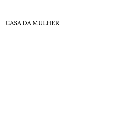
CASA DA MULHER
Casa da Mulher Brasileira 
funciona normalmente.
AÇÃO SOCIAL
Funcionam ininterruptamente 
durante o feriado os seguintes 
serviços da FAS:
- Todas as Unidades de Proteção 
Social Especial de Alta 
Complexidade que ofertam o 