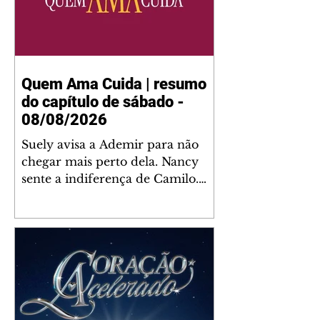
Quem Ama Cuida | resumo
do capítulo de sábado -
08/08/2026
Suely avisa a Ademir para não
chegar mais perto dela. Nancy
sente a indiferença de Camilo.
Tiago diz a Ingrid que ela não
tem competência para presidir a
joalheria. André conta a Pedro
que a associação de advogados
expulsou Ademir. Laurentino
contrata Adriana para servir no
restaurante. Adriana vê Pedro e
Bruna no restaurante. Bruna