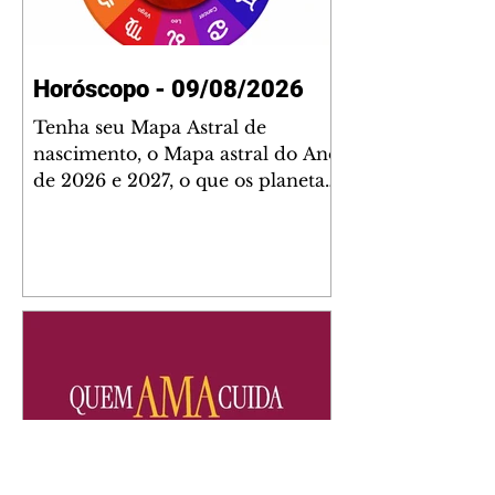
Horóscopo - 09/08/2026
Tenha seu Mapa Astral de
nascimento, o Mapa astral do Ano
de 2026 e 2027, o que os planetas
indicam para o seu: Trabalho,
Amor, Dinheiro, Saúde e Família.
Estudo com 35 páginas. Adquira
já através da nossa loja virtual ou
na loja física: rua Emiliano
Perneta 30 – loja 21 – galeria
Cezar Franco – centro –
Curitiba. Você pode pedir
também através do nosso
Whatsapp e receber seu livro
virtual: (41) 99719-0645. Escute o