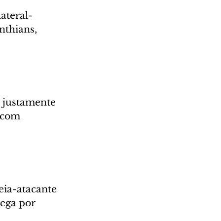
ateral-
nthians, 
 justamente 
 com 
ia-atacante 
ega por 