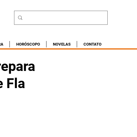
RA
HORÓSCOPO
NOVELAS
CONTATO
repara
e Fla