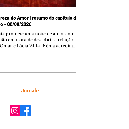
reza do Amor | resumo do capítulo de
o - 08/08/2026
nia promete uma noite de amor com
tião em troca de descobrir a relação
 Omar e Lúcia/Alika. Kênia acredita
inta esteja mesmo ao lado de Jendal, e
o convite para jantar com os dois.
 desabafa com Casemiro e conta que
ília de Lúcia/Alika tem uma dívida
mar. Ana Maria vai à casa de Manoel
estratada por Fortunato. José e Omar
tam sobre a possível jazida de
Siga
Jornale
tênio na região. Virgínia provoca
nes na frente de Marta. Binta s