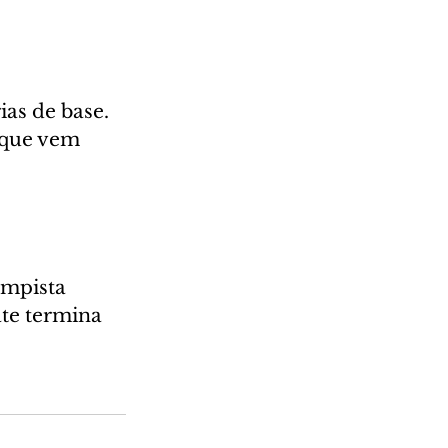
as de base. 
 que vem 
ampista 
te termina 