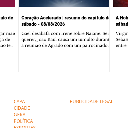
ulo de
Coração Acelerado | resumo do capítulo de
A Nob
sábado - 08/08/2026
sábad
gar mais
Gael desabafa com Irene sobre Naiane. Sem
Virgí
ça de
querer, João Raul causa um tumulto durante
Sebas
 não tem
a reunião de Agrado com um patrocinador.
entre
ia.
Zilá orienta Osmar a seguir Cinara, que
que B
ão de
percebe a movimentação e alerta Ronei.
nega 
ntino
Palhares confronta Cinara sobre a
Tonho
aproximação com Ronei. Eduarda pensa
a fam
una no
em pedir a Valéria para ficar com Sol. Gael
com O
a. Dora
decide terminar com Naiane. João Raul
e é d
m
inventa para Agrado que não está
comen
Editorias
Editais Certificados
Lyris
conseguindo conviver com seu sucesso, e
tungs
urante de
termina o relacionamento dos dois.
Dióge
CAPA
PUBLICIDADE LEGAL
CIDADE
GERAL
POLÍTICA
ESPORTES