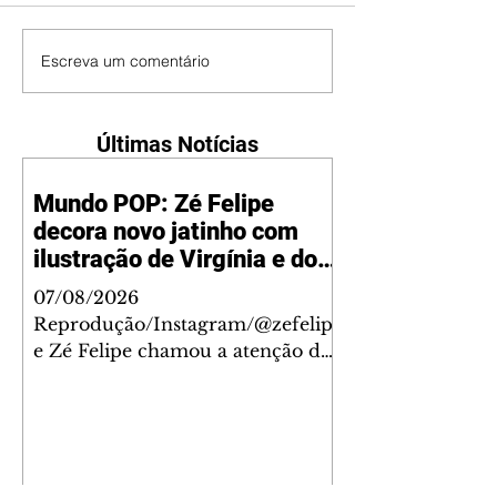
Escreva um comentário
Últimas Notícias
Mundo POP: Zé Felipe
decora novo jatinho com
ilustração de Virgínia e dos
filhos
07/08/2026
Reprodução/Instagram/@zefelip
e Zé Felipe chamou a atenção dos
seguidores ao revelar um detalhe
especial de sua nova aeronave. O
cantor compartilhou nesta
quinta-feira, 6, registros do
jatinho recém-adquirido e