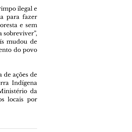
mpo ilegal e 
 para fazer 
oresta e sem 
sobreviver”, 
ís mudou de 
ento do povo 
 de ações de 
rra Indígena 
nistério da 
 locais por 