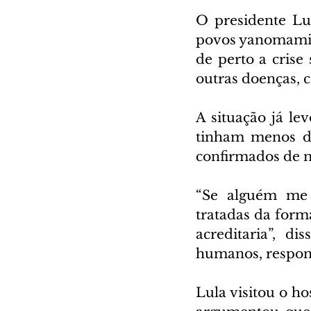
O presidente Lui
povos yanomamis,
de perto a crise 
outras doenças,
A situação já le
tinham menos de
confirmados de m
“Se alguém me 
tratadas da for
acreditaria”, d
humanos, respons
Lula visitou o ho