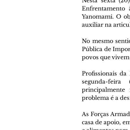
Nesta sexta (20
Enfrentamento à
Yanomami. O obj
auxiliar na artic
No mesmo sentid
Pública de Import
povos que vivem 
Profissionais d
segunda-feira 
principalmente 
problema é a des
As Forças Armad
casa de apoio, e