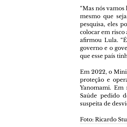
“Mas nós vamos l
mesmo que seja 
pesquisa, eles p
colocar em risco
afirmou Lula. “
governo e o gove
que esse país tin
Em 2022, o Minis
proteção e opera
Yanomami. Em n
Saúde pedido de
suspeita de desvi
Foto: Ricardo Stu