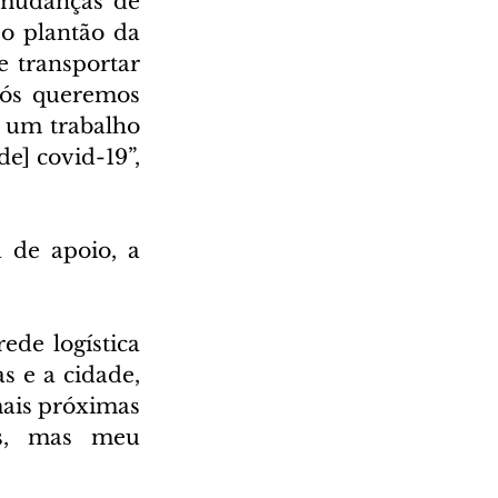
mudanças de 
 plantão da 
e transportar 
Nós queremos 
 um trabalho 
] covid-19”, 
 de apoio, a 
ede logística 
 e a cidade, 
ais próximas 
s, mas meu 