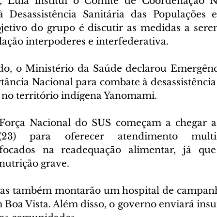
), Lula institui o Comitê de Coordenação Na
 Desassistência Sanitária das Populações em
etivo do grupo é discutir as medidas a sere
ulação interpoderes e interfederativa.
o, o Ministério da Saúde declarou Emergênc
ância Nacional para combate à desassistência s
no território indígena Yanomami.
a Força Nacional do SUS começam a chegar a
(23) para oferecer atendimento multidis
focados na readequação alimentar, já que 
nutrição grave.
as também montarão um hospital de campanh
m Boa Vista. Além disso, o governo enviará ins