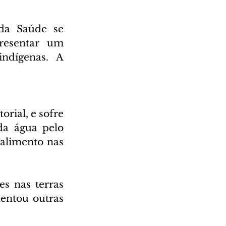
da Saúde se 
esentar um 
ndígenas.  A 
rial, e sofre 
a água pelo 
alimento nas 
s nas terras 
tentou outras 