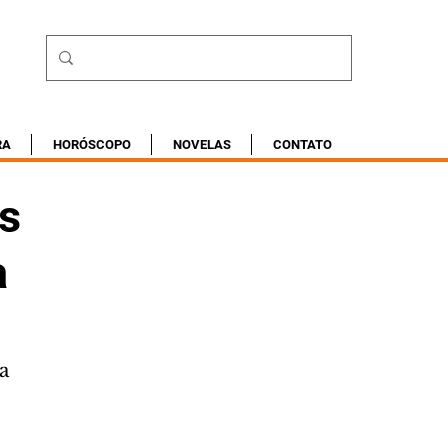
RA
HORÓSCOPO
NOVELAS
CONTATO
s
a
a