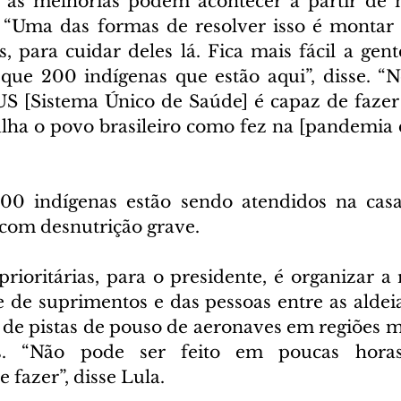
as melhorias podem acontecer a partir de 
“Uma das formas de resolver isso é montar o
, para cuidar deles lá. Fica mais fácil a gent
que 200 indígenas que estão aqui”, disse. “
S [Sistema Único de Saúde] é capaz de fazer
lha o povo brasileiro como fez na [pandemia de
700 indígenas estão sendo atendidos na casa
 com desnutrição grave.
ioritárias, para o presidente, é organizar a r
 de suprimentos e das pessoas entre as aldeias
de pistas de pouso de aeronaves em regiões m
s. “Não pode ser feito em poucas hora
fazer”, disse Lula.