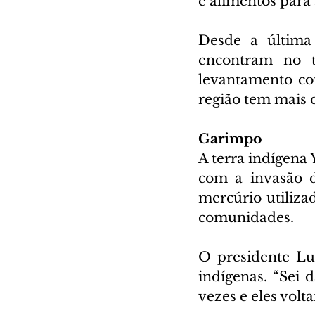
e alimentos para
Desde a última 
encontram no t
levantamento com
região tem mais d
Garimpo
A terra indígena 
com a invasão d
mercúrio utiliza
comunidades.
O presidente Lu
indígenas. “Sei d
vezes e eles vol