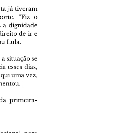
a já tiveram 
rte. “Fiz o 
 a dignidade 
eito de ir e 
ou Lula.
a situação se 
 esses dias, 
aqui uma vez, 
mentou.
da primeira-