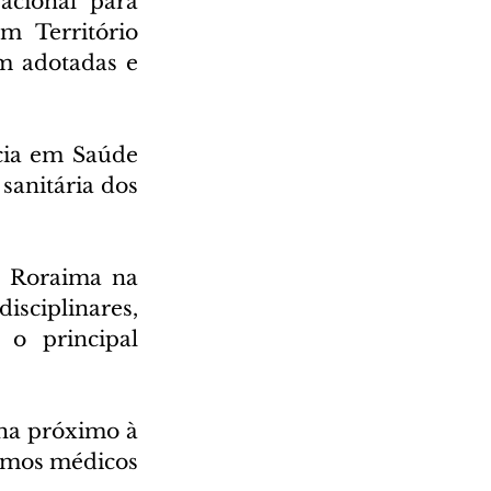
cional para 
 Território 
m adotadas e 
ia em Saúde 
anitária dos 
 Roraima na 
ciplinares, 
o principal 
a próximo à 
umos médicos 