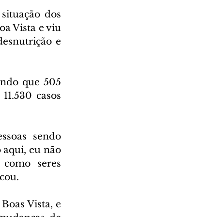
situação dos 
 Vista e viu 
desnutrição e 
endo que 505 
1.530 casos 
soas sendo 
aqui, eu não 
 como seres 
cou.
Boas Vista, e 