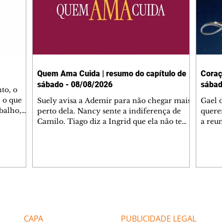
Quem Ama Cuida | resumo do capítulo de
Coraç
sábado - 08/08/2026
sábad
to, o
 o que
Suely avisa a Ademir para não chegar mais
Gael 
balho,
perto dela. Nancy sente a indiferença de
quere
studo
Camilo. Tiago diz a Ingrid que ela não tem
a reu
da nossa
competência para presidir a joalheria.
Zilá 
miliano
André conta a Pedro que a associação de
perce
r Franco
advogados expulsou Ademir. Laurentino
Palha
ir
contrata Adriana para servir no
aprox
 e
restaurante. Adriana vê Pedro e Bruna no
em pe
-0645.
restaurante. Bruna provoca Adriana. Dora
decid
através
pede ajuda a André para marcar um
inven
Editorias
Editais Certificados
encontro com Suely. Adriana diz a Lyris
conse
que está feliz trabalhando no restaurante de
termi
CAPA
PUBLICIDADE LEGAL