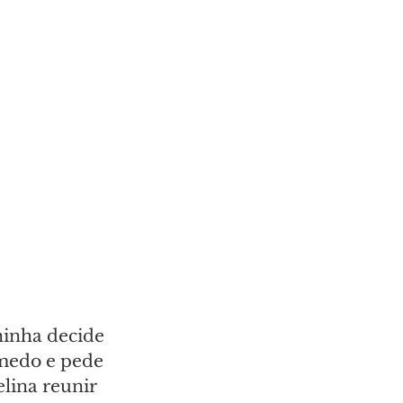
inha decide 
 medo e pede 
lina reunir 