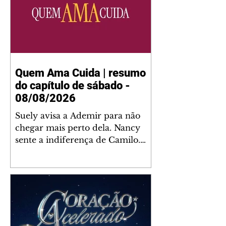
Quem Ama Cuida | resumo
do capítulo de sábado -
08/08/2026
Suely avisa a Ademir para não
chegar mais perto dela. Nancy
sente a indiferença de Camilo.
Tiago diz a Ingrid que ela não
tem competência para presidir a
joalheria. André conta a Pedro
que a associação de advogados
expulsou Ademir. Laurentino
contrata Adriana para servir no
restaurante. Adriana vê Pedro e