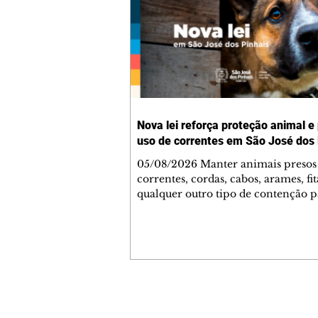
Nova lei reforça proteção animal e
uso de correntes em São José dos 
05/08/2026 Manter animais presos
correntes, cordas, cabos, arames, fit
qualquer outro tipo de contenção p
ser proibido em São José dos Pinhai
mudança está prevista na Lei Munic
4.960/2026, que alterou a Lei nº 4.
e reforça as normas de proteção e 
estar animal no município. A nova
legislação já está em vigor e busca
conscientizar a população sobre a
Contato comercial
importância da guarda responsável