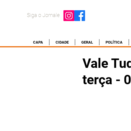
Siga o Jornale
CAPA
CIDADE
GERAL
POLÍTICA
Vale Tud
terça -