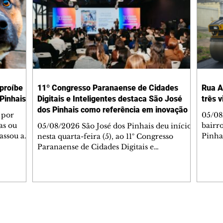
 proíbe
11º Congresso Paranaense de Cidades
Rua A
Pinhais
Digitais e Inteligentes destaca São José
três 
dos Pinhais como referência em inovação
 por
05/08
as ou
bairr
05/08/2026 São José dos Pinhais deu início,
assou a
Pinha
nesta quarta-feira (5), ao 11º Congresso
s. A
asfál
Paranaense de Cidades Digitais e
ipal nº
conju
Inteligentes, principal encontro estadual
231/2023
pavim
voltado à inovação na gestão pública.
bem-
També
Promovido pela Rede Cidade Digital (RCD),
Jorge
em parceria com a Prefeitura de São José
Dióge
dos Pinhais, o evento acontece no
pavim
Aeroporto Internacional Afonso Pena e
Editorias
Editais Certificados
, além
de tr
reúne, até quinta-feira (6), prefeitos,