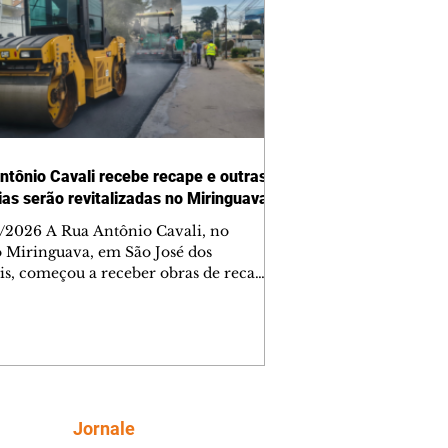
ntônio Cavali recebe recape e outras
vias serão revitalizadas no Miringuava
/2026 A Rua Antônio Cavali, no
o Miringuava, em São José dos
is, começou a receber obras de recape
tico. A intervenção faz parte de um
nto de serviços que vai melhorar a
entação de quatro ruas da região.
m estão previstas obras nas ruas
 da Silva, Everton Pugin de Abreu e
nes Abelardino da Silva. A nova
entação deve melhorar as condições
Siga
Jornale
áfego nas vias, proporcionando uma