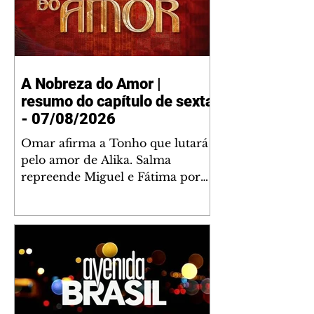
A Nobreza do Amor |
resumo do capítulo de sexta
- 07/08/2026
Omar afirma a Tonho que lutará
pelo amor de Alika. Salma
repreende Miguel e Fátima por
terem sido rudes com Omar.
Maria Helena aconselha Manoel
sobre seu namoro com Ana
Maria. Pressionado, Bakari revela
a Jendal que Chinua esteve em
terras inimigas. Omar pede que
Alika o acompanhe até a agência
bancária. Chinua alerta Dumi,