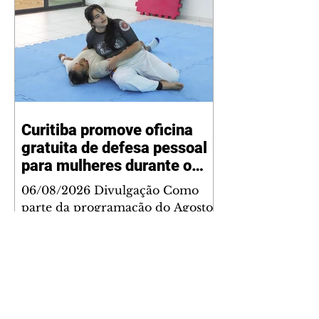
Curitiba promove oficina
gratuita de defesa pessoal
para mulheres durante o
Agosto Lilás
06/08/2026 Divulgação Como
parte da programação do Agosto
Lilás, mês de conscientização e
enfrentamento à violência contra
a mulher, a Prefeitura de
Curitiba, por meio da Secretaria
Municipal de Esporte, Lazer e
Juventude (Smelj) promove, no