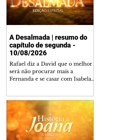
A Desalmada | resumo do
capítulo de segunda -
10/08/2026
Rafael diz a David que o melhor
será não procurar mais a
Fernanda e se casar com Isabela.
Júlia diz a Otávio que sua esposa
desconfia que ele tem uma
amante. Diante do túmulo de
Santiago, Fernanda diz que quer
justiça para ele mas, ao mesmo
tempo, se apaixonou por Rafael.
Martina critica David por ainda
não conhecer Clara e Sandra.