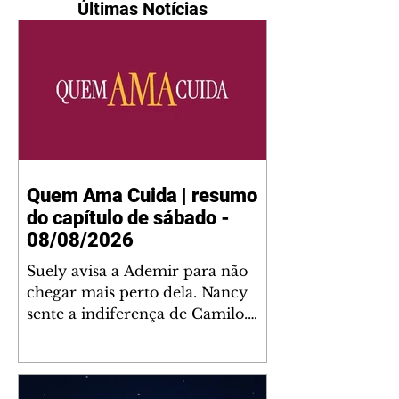
Últimas Notícias
Quem Ama Cuida | resumo
do capítulo de sábado -
08/08/2026
Suely avisa a Ademir para não
chegar mais perto dela. Nancy
sente a indiferença de Camilo.
Tiago diz a Ingrid que ela não
tem competência para presidir a
joalheria. André conta a Pedro
que a associação de advogados