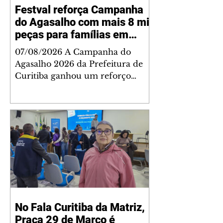
Festval reforça Campanha
do Agasalho com mais 8 mil
peças para famílias em
vulnerabilidade
07/08/2026 A Campanha do
Agasalho 2026 da Prefeitura de
Curitiba ganhou um reforço
nesta sexta-feira (7/8), quando a
rede de supermercados Festval
entregou aproximadamente 8 mil
agasalhos e calçados arrecadados
nas 30 lojas da capital. As doações
foram recebidas no Disque
Solidariedade, na sede da
Fundação de Ação Social (FAS), e
serão destinadas a pessoas e
famílias em situação de
No Fala Curitiba da Matriz,
vulnerabilidade social atendidas
Praça 29 de Março é
pela rede socioassistencial do