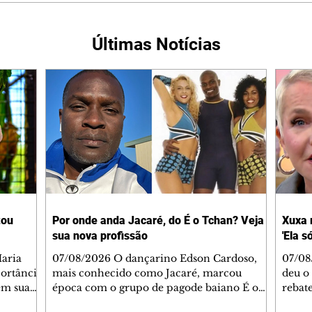
Últimas Notícias
tou
Por onde anda Jacaré, do É o Tchan? Veja
Xuxa 
sua nova profissão
'Ela s
07/08/2026 O dançarino Edson Cardoso,
07/08
portância
mais conhecido como Jacaré, marcou
deu o 
em sua
época com o grupo de pagode baiano É o
rebate
bo em
Tchan, que dominou as paradas de sucesso
58, s