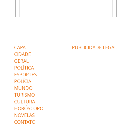
 período
do Brasil durante os anos 90. Mais de 20
Rainh
omeçou o
anos depois, ele vive uma nova fase após
mensa
 esposo,
mudar de país e de carreira. Morando no
reper
Canadá desde 2016 com a esposa, Gabriela
sobre 
 plano
Mesquita, e os dois filhos, o artista agora
apres
ar a
atua no setor de restauração de imóveis. "O
comen
Editorias
Editais Certificados
 é o
que acontece é que aqui tem muito
jorna
alagamento nas casas ou incêndios. E aí, q
caso e
CAPA
PUBLICIDADE LEGAL
CIDADE
GERAL
POLÍTICA
ESPORTES
POLÍCIA
MUNDO
TURISMO
CULTURA
HORÓSCOPO
NOVELAS
CONTATO