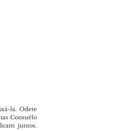
xá-la. Odete 
mas Consuêlo 
cam juntos. 