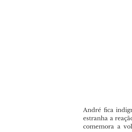
André fica indig
estranha a reaçã
comemora a volt