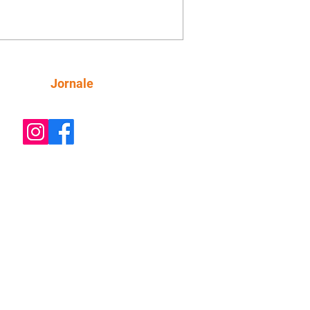
a dos Baixinhos deixou uma
gem bem direta em um vídeo que
cutia as declarações da apresentadora
os figurinos usados por ela durante as
entações. A resposta aconteceu nos
tários de uma publicação do
Siga
Jornale
lista Márcio Rolim, que analisava o
 defendia que artistas não devem ser j