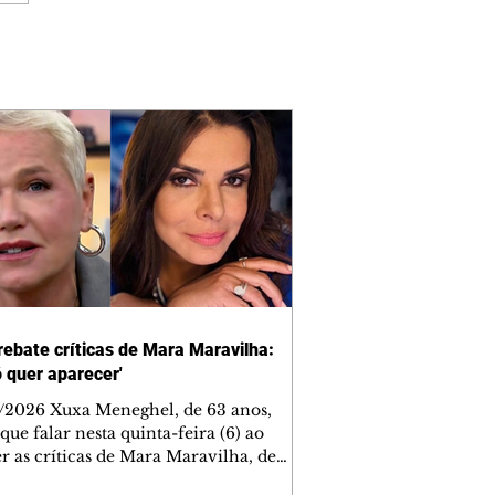
rebate críticas de Mara Maravilha:
ó quer aparecer'
/2026 Xuxa Meneghel, de 63 anos,
que falar nesta quinta-feira (6) ao
r as críticas de Mara Maravilha, de
obre a turnê "O Último Voo da Nave". A