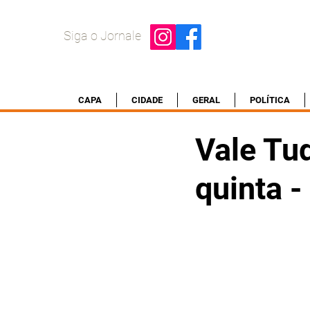
Siga o Jornale
CAPA
CIDADE
GERAL
POLÍTICA
Vale Tud
quinta 