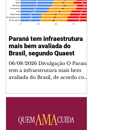
Paraná tem infraestrutura
mais bem avaliada do
Brasil, segundo Quaest
06/08/2026 Divulgação O Paraná
tem a infraestrutura mais bem
avaliada do Brasil, de acordo com
a última rodada de pesquisas da
Genial/Quaest nos estados,
divulgada no fim de julho. O
instituto questionou a população
de 10 estados sobre diferentes
áreas de governo e os
paranaenses cravaram 59% de