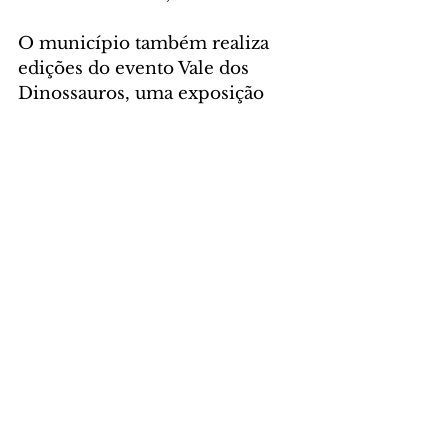
O município também realiza 
edições do evento Vale dos 
Dinossauros, uma exposição 
fixa que conta com réplicas 
animatrônicas, ambientes 
ornamentados e demais 
aspectos temáticos que 
apresentam de maneira lúdica o 
potencial e os achados 
paleontológicos do local.
Foto: Divulgação/PMCDO
GERAL
Comentários