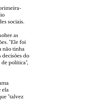
-primeira-
io 
es sociais.
sobre as 
s. "Ele foi 
 não tinha 
s decisões do 
e política", 
 uma 
 ela 
ue "talvez 