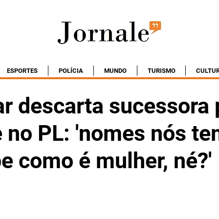
ESPORTES
POLÍCIA
MUNDO
TURISMO
CULTU
r descarta sucessora 
e no PL: 'nomes nós te
e como é mulher, né?'