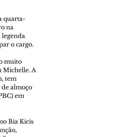
a quarta-
ro na 
 legenda 
ar o cargo.
o muito 
 Michelle. A 
, tem 
r de almoço 
FPBC) em 
o Bia Kicis 
unção, 