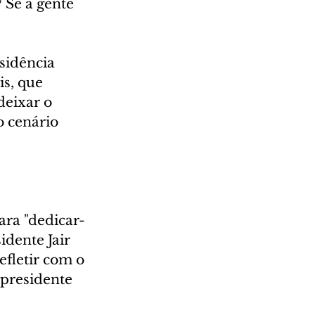
Se a gente 
sidência 
s, que 
deixar o 
 cenário 
ara "dedicar-
idente Jair 
efletir com o 
presidente 