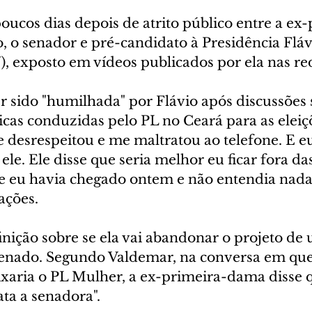
oucos dias depois de atrito público entre a ex
, o senador e pré-candidato à Presidência Fláv
, exposto em vídeos publicados por ela nas red
er sido "humilhada" por Flávio após discussões 
ticas conduzidas pelo PL no Ceará para as eleiçõe
 desrespeitou e me maltratou ao telefone. E eu
 ele. Ele disse que seria melhor eu ficar fora da
e eu havia chegado ontem e não entendia nada d
ações.
inição sobre se ela vai abandonar o projeto de
enado. Segundo Valdemar, na conversa em que
xaria o PL Mulher, a ex-primeira-dama disse q
ta a senadora".