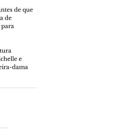
antes de que 
a de 
 para 
tura 
chelle e 
meira-dama 