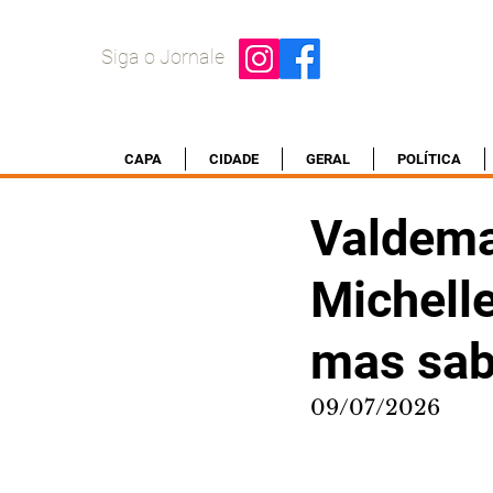
Siga o Jornale
CAPA
CIDADE
GERAL
POLÍTICA
Valdema
Michell
mas sab
09/07/2026