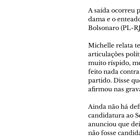
A saída ocorreu p
dama e o enteado
Bolsonaro (PL-RJ)
Michelle relata t
articulações polí
muito ríspido, me
feito nada contra
partido. Disse qu
afirmou nas grav
Ainda não há def
candidatura ao S
anunciou que dei
não fosse candida