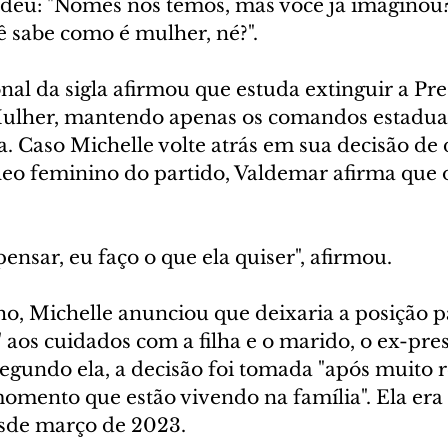
eu: "Nomes nós temos, mas você já imaginou? 
ê sabe como é mulher, né?".
nal da sigla afirmou que estuda extinguir a Pre
ulher, mantendo apenas os comandos estaduai
 Caso Michelle volte atrás em sua decisão de 
o feminino do partido, Valdemar afirma que o
pensar, eu faço o que ela quiser", afirmou.
ho, Michelle anunciou que deixaria a posição p
 aos cuidados com a filha e o marido, o ex-pres
egundo ela, a decisão foi tomada "após muito r
omento que estão vivendo na família". Ela era 
sde março de 2023.