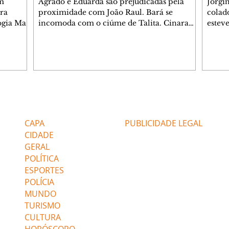
m
Agrado e Eduarda são prejudicadas pela
Jorgi
ra
proximidade com João Raul. Bará se
colad
ogia Mau
incomoda com o ciúme de Talita. Cinara
estev
e Rafael
desabafa com Ronei e decide passar uns
infor
dias na casa de Palhares. Agrado pede para
e pro
 casal.
ter uma conversa com Eduarda. Janete
Iran 
 de
confronta Zilá, que garante à irmã que não
Monal
o marido
conhece Verônica. Ronei reconhece uma
Dióge
 seu
possível bolsa de Zilá entre os pertences de
olhei
l
Verônica, e liga para Cinara. Agrado pensa
Verôn
Editorias
Editais Certificados
ntar no
em desfazer sua dupla com Eduarda para
praia
 o
ajudar João Raul sem prejudicar a amiga.
Suele
CAPA
PUBLICIDADE LEGAL
fugir 
CIDADE
GERAL
POLÍTICA
ESPORTES
POLÍCIA
MUNDO
TURISMO
CULTURA
HORÓSCOPO