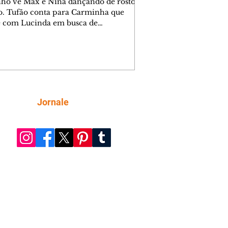
nho vê Max e Nina dançando de rosto
o. Tufão conta para Carminha que
e com Lucinda em busca de
mações sobre Rita. Nina despista Max
cura Jorginho, mas não o encontra.
se muda para a casa de Jorginho.
isa pensa em reconquistar Silas.
nes diz a Roni e Leandro que o
ro Tavinho Nunes assistirá ao jogo.
ica e Noêmia perseguem Cadinho na
Siga
Jornale
 deserta. Dolores sugere que Roni peça
n em casamento. Cadinho consegue
da praia