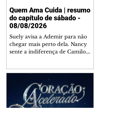
Quem Ama Cuida | resumo
do capítulo de sábado -
08/08/2026
Suely avisa a Ademir para não
chegar mais perto dela. Nancy
sente a indiferença de Camilo.
Tiago diz a Ingrid que ela não
tem competência para presidir a
joalheria. André conta a Pedro
que a associação de advogados
expulsou Ademir. Laurentino
contrata Adriana para servir no
restaurante. Adriana vê Pedro e
Bruna no restaurante. Bruna
provoca Adriana. Dora pede
ajuda a André para marcar um
Coração Acelerado | resumo
encontro com Suely. Adriana diz