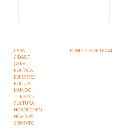
u
encontra Nina no lixão. Débora se
Janet
do,
preocupa com Jorginho. Monalisa pede que
Verôn
esteve
Olenka não a deixe sozinha. Tufão
inform
 Alika o
encontra Jorginho e o leva para casa. Max é
procu
. Chinua
hostil com Carminha. Diógenes se irrita
que e
quando Tavinho diz que não negociará o
decep
 Pascoal
passe de Roni por causa de sua sexualidade.
que s
Editorias
Editais Certificados
re que
Janaína admite para Jorginho que Lúcio e
preoc
r aos
Max estavam envolvidos na tentativa de
Cinar
CAPA
PUBLICIDADE LEGAL
assalto à
desco
CIDADE
GERAL
POLÍTICA
ESPORTES
POLÍCIA
MUNDO
TURISMO
CULTURA
HORÓSCOPO
NOVELAS
CONTATO