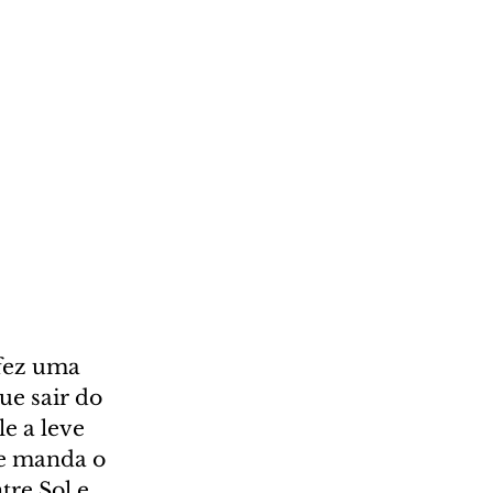
fez uma 
e sair do 
e a leve 
le manda o 
re Sol e 