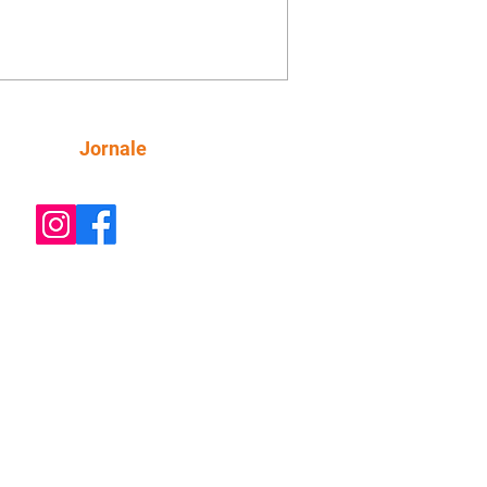
e decide prestar queixa contra
ica. Gael descobre que Naiane passou
ações sigilosas para Talita. Ronei
ra Verônica novamente e descobre
la deixou Bom Retorno. Gael se
ciona com Naiane. Valéria anuncia
e mudará de país, e Eduarda se
Siga
Jornale
upa com Sol. Palhares desconfia de
a em relação a Zilá. Ronei e Cinara
nfia