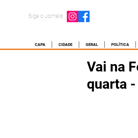
Siga o Jornale
CAPA
CIDADE
GERAL
POLÍTICA
Vai na F
quarta 