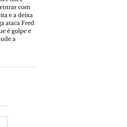
 entrar com 
ta e a deixa 
ga ataca Fred 
ue é golpe e 
jude a 