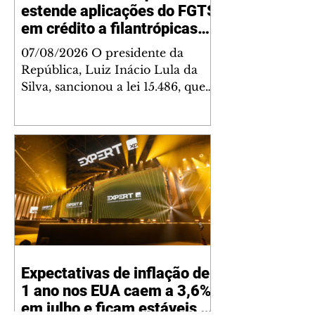
estende aplicações do FGTS
em crédito a filantrópicas
até 2030
07/08/2026 O presidente da
República, Luiz Inácio Lula da
Silva, sancionou a lei 15.486, que
estende até 2030 a autorização
para que os recursos do Fundo de
Garantia do Tempo de Serviço
(FGTS) possam sem aplicados em
operações de crédito destinadas
às entidades hospitalares
filantrópicas e às instituições sem
fins lucrativos. A medida também
vale para as instituições que
atuam no campo para pessoas
Expectativas de inflação de
com deficiência e que participem
1 ano nos EUA caem a 3,6%
de forma complementar do
Sistema Único de Saú
em julho e ficam estáveis a