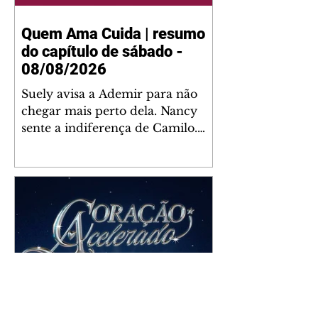
Quem Ama Cuida | resumo
do capítulo de sábado -
08/08/2026
Suely avisa a Ademir para não
chegar mais perto dela. Nancy
sente a indiferença de Camilo.
Tiago diz a Ingrid que ela não
tem competência para presidir a
joalheria. André conta a Pedro
que a associação de advogados
expulsou Ademir. Laurentino
contrata Adriana para servir no
restaurante. Adriana vê Pedro e
Bruna no restaurante. Bruna
provoca Adriana. Dora pede
ajuda a André para marcar um
Coração Acelerado | resumo
encontro com Suely. Adriana diz