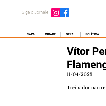
Siga o Jornale
CAPA
CIDADE
GERAL
POLÍTICA
Vítor Pe
Flamen
11/04/2023
Treinador não res