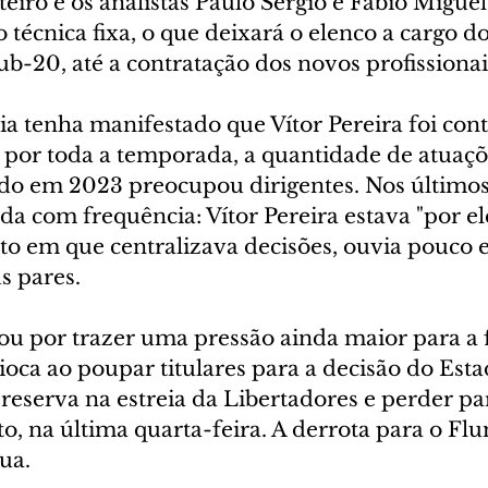
eiro e os analistas Paulo Sérgio e Fabio Miguel
técnica fixa, o que deixará o elenco a cargo do
ub-20, até a contratação dos novos profissionai
a tenha manifestado que Vítor Pereira foi con
por toda a temporada, a quantidade de atuaçõe
do em 2023 preocupou dirigentes. Nos últimos
da com frequência: Vítor Pereira estava "por ele
 em que centralizava decisões, ouvia pouco e 
s pares.
ou por trazer uma pressão ainda maior para a f
a ao poupar titulares para a decisão do Estadu
eserva na estreia da Libertadores e perder pa
to, na última quarta-feira. A derrota para o Flu
gua.