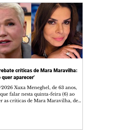
rebate críticas de Mara Maravilha:
ó quer aparecer'
/2026 Xuxa Meneghel, de 63 anos,
que falar nesta quinta-feira (6) ao
r as críticas de Mara Maravilha, de
obre a turnê "O Último Voo da Nave". A
a dos Baixinhos deixou uma
gem bem direta em um vídeo que
cutia as declarações da apresentadora
os figurinos usados por ela durante as
entações. A resposta aconteceu nos