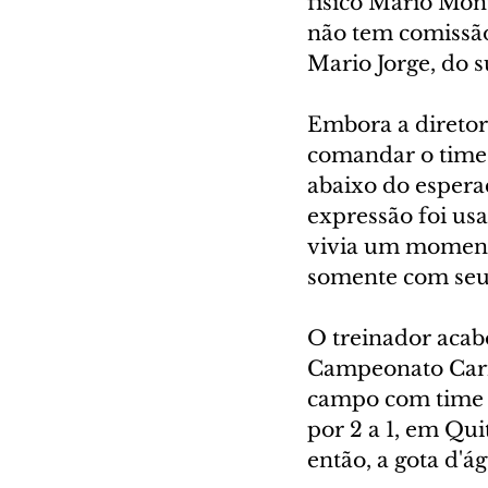
físico Mário Mont
não tem comissão 
Mario Jorge, do s
Embora a diretori
comandar o time 
abaixo do espera
expressão foi usa
vivia um momento
somente com seu
O treinador acab
Campeonato Carioc
campo com time r
por 2 a 1, em Qui
então, a gota d'á