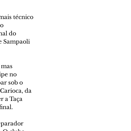
mais técnico 
o 
nal do 
e Sampaoli 
 mas 
pe no 
ar sob o 
Carioca, da 
r a Taça 
inal.
eparador 