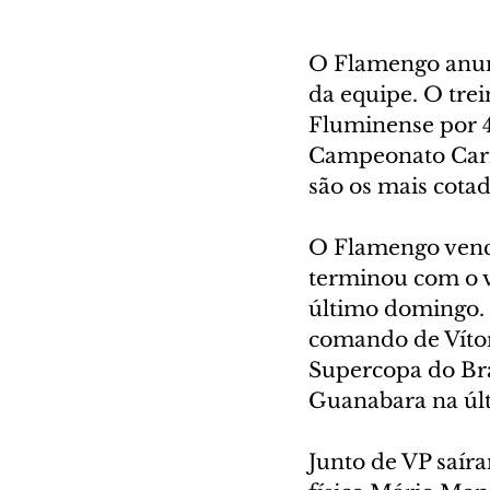
O Flamengo anunc
da equipe. O trei
Fluminense por 4
Campeonato Carioc
são os mais cota
O Flamengo venceu
terminou com o 
último domingo. E
comando de Vítor
Supercopa do Bra
Guanabara na últ
Junto de VP saíra