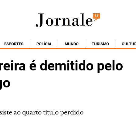
ESPORTES
POLÍCIA
MUNDO
TURISMO
CULTU
reira é demitido pelo
go
iste ao quarto título perdido