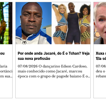
tou
Por onde anda Jacaré, do É o Tchan? Veja
Xuxa 
sua nova profissão
'Ela s
07/08/2026 O dançarino Edson Cardoso,
07/08
portância
mais conhecido como Jacaré, marcou
deu o 
em sua
época com o grupo de pagode baiano É o
rebate
bo em
Tchan, que dominou as paradas de sucesso
58, s
 período
do Brasil durante os anos 90. Mais de 20
Rainh
omeçou o
anos depois, ele vive uma nova fase após
mensa
 esposo,
mudar de país e de carreira. Morando no
reper
Canadá desde 2016 com a esposa, Gabriela
sobre 
 plano
Mesquita, e os dois filhos, o artista agora
apres