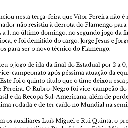
iou nesta terça-feira que Vítor Pereira não é 
nador não resistiu à derrota do Flamengo para 
 a 1, no último domingo, no segundo jogo da fi
a, e foi demitido do cargo. Jorge Jesus e Jorg
dos para ser o novo técnico do Flamengo.
 o jogo de ida da final do Estadual por 2 a 0,
vice-campeonato após péssima atuação da equi
ste foi o quinto título que o time deixou escap
 Pereira. O Rubro-Negro foi vice-campeão do 
sil e da Recopa Sul-Americana, além de perde
ima rodada e de ter caído no Mundial na semif
m os auxiliares Luís Miguel e Rui Quinta, o pr