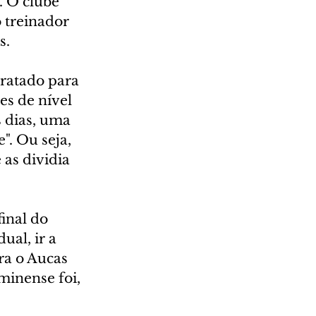
. O clube 
 treinador 
s.
tratado para 
s de nível 
 dias, uma 
". Ou seja, 
as dividia 
inal do 
al, ir a 
ra o Aucas 
minense foi, 