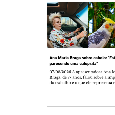
Ana Maria Braga sobre cabelo: "Es
parecendo uma calopsita"
07/08/2026 A apresentadora Ana Maria
Braga, de 77 anos, falou sobre a im
do trabalho e o que ele representa 
vida. A veterana chegou à TV Glo
1999 e continua fazendo sucesso no
matinal. A comunicadora global c
papo descontraído, gravado por seu
o jornalista Fábio Arruda, e comentou sobre
a importância de se estabelecer um