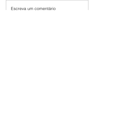
Escreva um comentário
Últimas Notícias
Thiago Almada frustra o
Flamengo chega a acordo
com River Plate, diz
jornalista
06/08/2026 O sonho do
Flamengo em contar com o
talento de Thiago Almada chegou