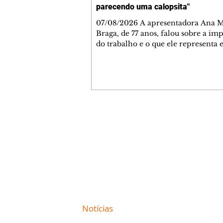
parecendo uma calopsita"
07/08/2026 A apresentadora Ana Maria
Braga, de 77 anos, falou sobre a im
do trabalho e o que ele representa 
vida. A veterana chegou à TV Glo
1999 e continua fazendo sucesso no
matinal. A comunicadora global c
papo descontraído, gravado por seu
o jornalista Fábio Arruda, e comentou sobre
a importância de se estabelecer um
para o fim de semana, a fim de torn
Contato comercial
semana leve. "Digo que quinta-feira
mmjornale@gmail.com
melhor dia da semana por
Telefone: (41) 99978-9956
Redação
E-mail:
redacaojornale@gmail.com
Site de
Notícias
de Curitiba / Paraná