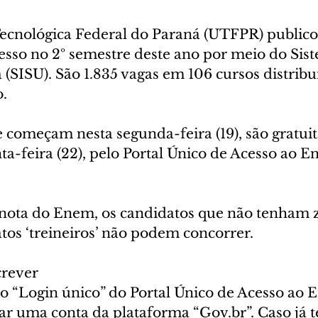
ecnológica Federal do Paraná (UTFPR) publicou
resso no 2º semestre deste ano por meio do Sis
 (SISU). São 1.835 vagas em 106 cursos distribu
o.
e começam nesta segunda-feira (19), são gratui
nta-feira (22), pelo Portal Único de Acesso ao E
 nota do Enem, os candidatos que não tenham 
tos ‘treineiros’ não podem concorrer.
crever
o “Login único” do Portal Único de Acesso ao E
ar uma conta da plataforma “Gov.br”. Caso já t