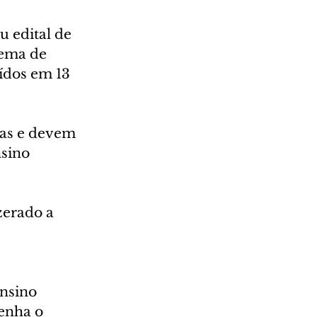
 edital de 
tema de 
ídos em 13 
tas e devem 
nsino 
zerado a 
nsino 
enha o 