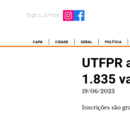
Siga o Jornale
CAPA
CIDADE
GERAL
POLÍTICA
UTFPR a
1.835 v
19/06/2023
Inscrições são gra