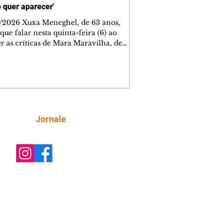
ó quer aparecer'
/2026 Xuxa Meneghel, de 63 anos,
que falar nesta quinta-feira (6) ao
r as críticas de Mara Maravilha, de
obre a turnê "O Último Voo da Nave". A
a dos Baixinhos deixou uma
gem bem direta em um vídeo que
cutia as declarações da apresentadora
os figurinos usados por ela durante as
entações. A resposta aconteceu nos
tários de uma publicação do
Siga
Jornale
lista Márcio Rolim, que analisava o
 defendia que artistas não devem ser j