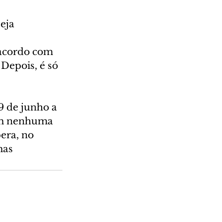
eja 
 acordo com 
Depois, é só 
9 de junho a 
 em nenhuma 
era, no 
mas 