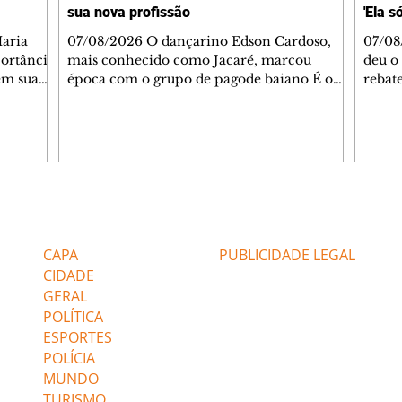
sua nova profissão
'Ela s
07/08/2026 O dançarino Edson Cardoso,
07/08
portância
mais conhecido como Jacaré, marcou
deu o 
em sua
época com o grupo de pagode baiano É o
rebate
bo em
Tchan, que dominou as paradas de sucesso
58, s
 período
do Brasil durante os anos 90. Mais de 20
Rainh
omeçou o
anos depois, ele vive uma nova fase após
mensa
 esposo,
mudar de país e de carreira. Morando no
reper
Canadá desde 2016 com a esposa, Gabriela
sobre 
 plano
Mesquita, e os dois filhos, o artista agora
apres
ar a
atua no setor de restauração de imóveis. "O
comen
Editorias
Editais Certificados
 é o
que acontece é que aqui tem muito
jorna
alagamento nas casas ou incêndios. E aí, q
caso e
CAPA
PUBLICIDADE LEGAL
CIDADE
GERAL
POLÍTICA
ESPORTES
POLÍCIA
MUNDO
TURISMO