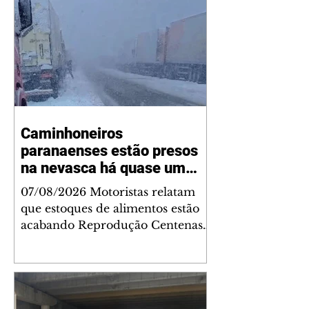
Caminhoneiros
paranaenses estão presos
na nevasca há quase um
mês
07/08/2026 Motoristas relatam
que estoques de alimentos estão
acabando Reprodução Centenas
de caminhoneiros estão presos
por conta da nevasca em regiões
de fronteira na Argentina e no
Chile, e enfrentam um cenário de
incerteza há quase 30 dias. Os