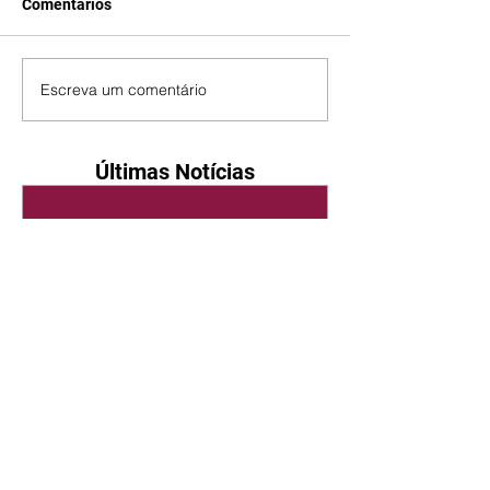
Comentários
Escreva um comentário
Últimas Notícias
Quem Ama Cuida | resumo
do capítulo de sábado -
08/08/2026