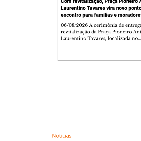
Com revitalização, Praça Pioneiro 
Laurentino Tavares vira novo pont
encontro para famílias e moradore
Jardim Liberdade
06/08/2026 A cerimônia de entreg
revitalização da Praça Pioneiro An
Laurentino Tavares, localizada no
cruzamento da Avenida dos Palma
as ruas Laudelino Pedro da Silva e 
Chrisóstomo Capinan, no Jardim
Liberdade, ocorreu nesta quinta-fei
espaço recebeu melhorias que amp
opções de lazer e convivência da
Contato comercial
comunidade, tornando a praça mai
mmjornale@gmail.com
acessível, segura e confortável para
Telefone: (41) 99978-9956
moradores de todas as idades. Entre
intervenções estão a instalação d
Redação
E-mail:
redacaojornale@gmail.com
Site de
Notícias
de Curitiba / Paraná