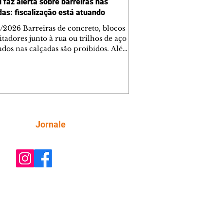
 faz alerta sobre barreiras nas
das: fiscalização está atuando
/2026 Barreiras de concreto, blocos
tadores junto à rua ou trilhos de aço
lados nas calçadas são proibidos. Além
rem obstáculos para a livre circulação
destres, essas estruturas podem causar
rar acidentes de trânsito — e os
ietários dos imóveis podem ser
sabilizados. O alerta é do Instituto de
isa e Planejamento de Ponta Grossa
), que está intensificando a
Siga
Jornale
ização sobre as calçadas, o que inclui
 barreiras. Um ca