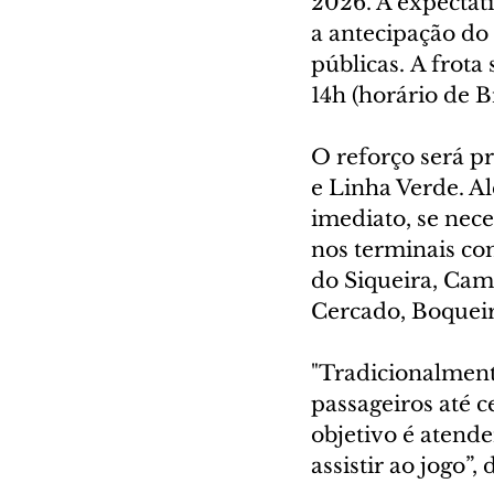
2026. A expectat
a antecipação do
públicas. A frota
14h (horário de Br
O reforço será p
e Linha Verde. A
imediato, se nec
nos terminais c
do Siqueira, Cam
Cercado, Boqueir
"Tradicionalment
passageiros até c
objetivo é atend
assistir ao jogo”,