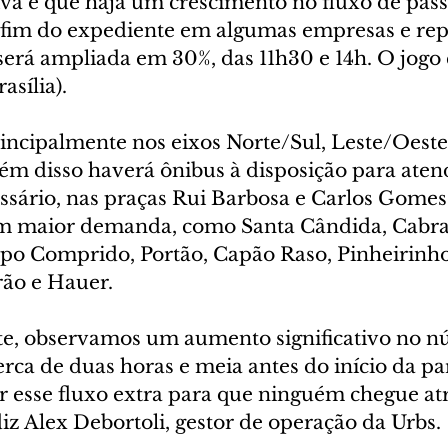
iva é que haja um crescimento no fluxo de pas
 fim do expediente em algumas empresas e rep
 será ampliada em 30%, das 11h30 e 14h. O jogo
asília).
rincipalmente nos eixos Norte/Sul, Leste/Oeste
lém disso haverá ônibus à disposição para ate
essário, nas praças Rui Barbosa e Carlos Gome
om maior demanda, como Santa Cândida, Cabra
po Comprido, Portão, Capão Raso, Pinheirinho,
ão e Hauer.
e, observamos um aumento significativo no n
erca de duas horas e meia antes do início da pa
er esse fluxo extra para que ninguém chegue at
 diz Alex Debortoli, gestor de operação da Urbs.