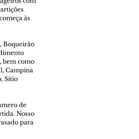
sageiros com 
artições 
 começa às 
, Boqueirão 
ndimento 
s, bem como 
l, Campina 
 Sítio 
úmero de 
rtida. Nosso 
rasado para 