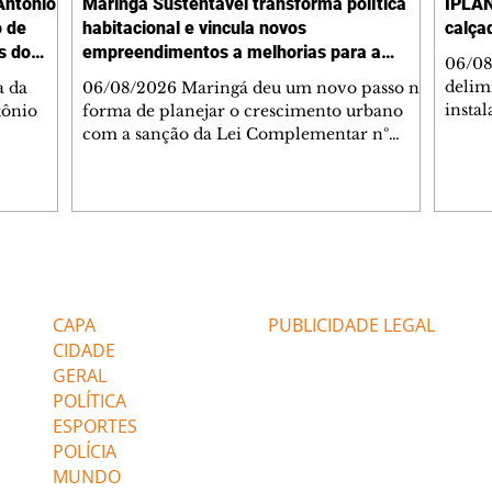
Antônio
Maringá Sustentável transforma política
IPLAN
o de
habitacional e vincula novos
calça
s do
empreendimentos a melhorias para a
06/08
cidade
delimi
a da
06/08/2026 Maringá deu um novo passo na
insta
tônio
forma de planejar o crescimento urbano
de se
com a sanção da Lei Complementar nº
de pe
res com
1.544, que institui o Programa Maringá
ou pio
Dr.
Sustentável. A nova legislação estabelece
propr
regras para a criação de Zonas Especiais de
respon
ra, 6. O
Interesse Social (Zeis) e cria um modelo
Pesqu
liam as
que une produção de moradias, ocupação
(IPLAN
inteligente do território e melhorias que
Editorias
Editais Certificados
fiscal
s
beneficiam toda a população. O principal
essas
avanço da lei é mudar a lógica de concessão
CAPA
PUBLICIDADE LEGAL
 as
de benefícios urbanísticos frente
CIDADE
GERAL
POLÍTICA
ESPORTES
POLÍCIA
MUNDO