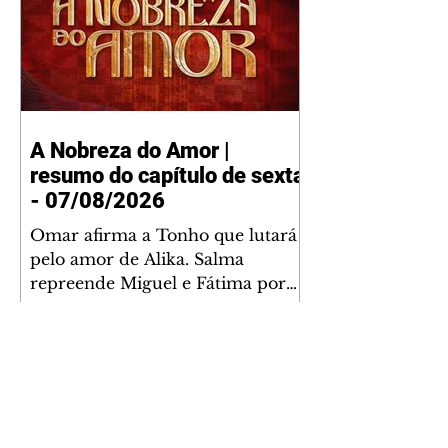
A Nobreza do Amor |
resumo do capítulo de sexta
- 07/08/2026
Omar afirma a Tonho que lutará
pelo amor de Alika. Salma
repreende Miguel e Fátima por
terem sido rudes com Omar.
Maria Helena aconselha Manoel
sobre seu namoro com Ana
Maria. Pressionado, Bakari revela
a Jendal que Chinua esteve em
terras inimigas. Omar pede que