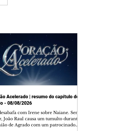
ão Acelerado | resumo do capítulo de
o - 08/08/2026
desabafa com Irene sobre Naiane. Sem
r, João Raul causa um tumulto durante
nião de Agrado com um patrocinador.
orienta Osmar a seguir Cinara, que