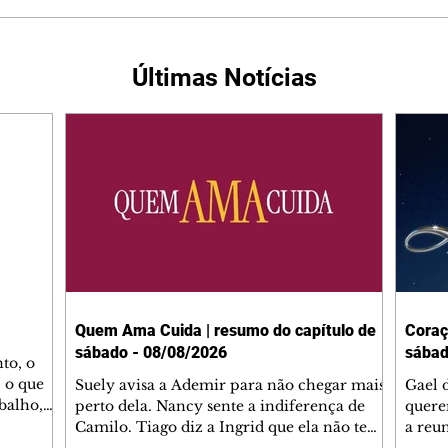
Últimas Notícias
Quem Ama Cuida | resumo do capítulo de
Coraç
sábado - 08/08/2026
sábad
to, o
 o que
Suely avisa a Ademir para não chegar mais
Gael 
balho,
perto dela. Nancy sente a indiferença de
quere
studo
Camilo. Tiago diz a Ingrid que ela não tem
a reu
da nossa
competência para presidir a joalheria.
Zilá 