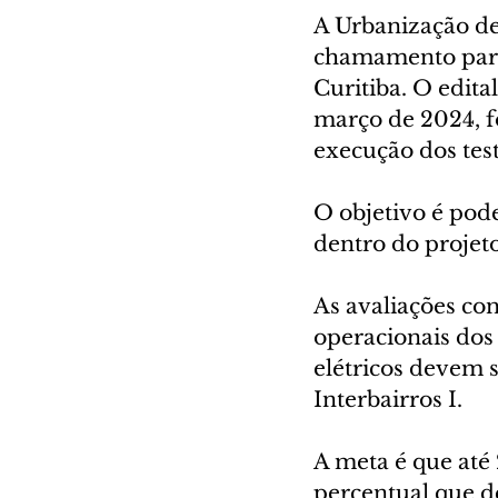
A Urbanização de 
chamamento para t
Curitiba. O edita
março de 2024, f
execução dos tes
O objetivo é pod
dentro do projeto
As avaliações con
operacionais dos 
elétricos devem s
Interbairros I.
A meta é que até 
percentual que de