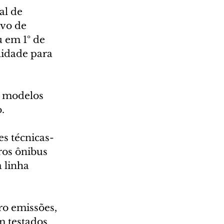
al de 
vo de 
u em 1º de 
lidade para 
e modelos 
.
es técnicas-
ros ônibus 
 linha 
ro emissões, 
m testados 