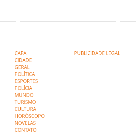
miliano
André conta a Pedro que a associação de
perce
r Franco
advogados expulsou Ademir. Laurentino
Palha
ir
contrata Adriana para servir no
aprox
 e
restaurante. Adriana vê Pedro e Bruna no
em pe
-0645.
restaurante. Bruna provoca Adriana. Dora
decid
através
pede ajuda a André para marcar um
inven
Editorias
Editais Certificados
encontro com Suely. Adriana diz a Lyris
conse
que está feliz trabalhando no restaurante de
termi
CAPA
PUBLICIDADE LEGAL
Nanc
CIDADE
GERAL
POLÍTICA
ESPORTES
POLÍCIA
MUNDO
TURISMO
CULTURA
HORÓSCOPO
NOVELAS
CONTATO