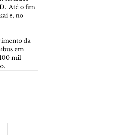
.  Até o fim 
ai e, no 
rimento da 
nibus em 
 100 mil 
o.