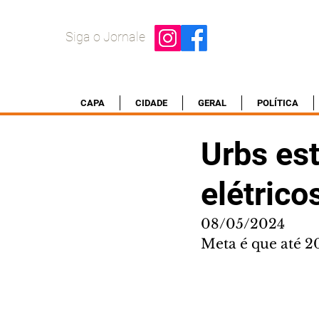
Siga o Jornale
CAPA
CIDADE
GERAL
POLÍTICA
Urbs es
elétrico
08/05/2024
Meta é que até 20