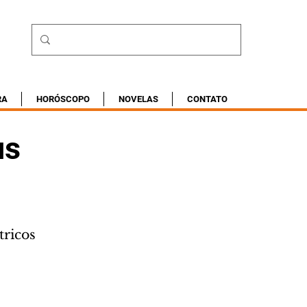
RA
HORÓSCOPO
NOVELAS
CONTATO
us
tricos