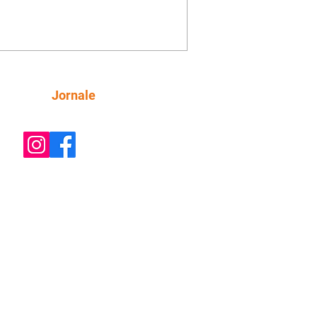
be a movimentação e alerta Ronei.
res confronta Cinara sobre a
imação com Ronei. Eduarda pensa
dir a Valéria para ficar com Sol. Gael
e terminar com Naiane. João Raul
ta para Agrado que não está
Siga
Jornale
guindo conviver com seu sucesso, e
na o relacionamento dos dois.