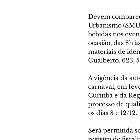
Devem comparecer
Urbanismo (SMU),
bebidas nos even
ocasião, das 8h à
materiais de iden
Gualberto, 623, 5
A vigência da aut
carnaval, em feve
Curitiba e da Re
processo de quali
os dias 8 e 12/12.
Será permitida s
registro de fisca