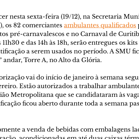
 nesta sexta-feira (19/12), na Secretaria Muni
 os 82 comerciantes 
ambulantes qualificados
tos pré-carnavalescos e no Carnaval de Curitib
s 11h30 e das 14h às 18h, serão entregues os kit
tificação a serem usados no período. A SMU fic
º andar, Torre A, no Alto da Glória.
orização vai do início de janeiro à semana segu
reiro. Estão autorizados a trabalhar ambulante
gião Metropolitana que se candidataram às vaga
ficação ficou aberto durante toda a semana pas
omente a venda de bebidas com embalagens lac
lização, acondicionadas em até duas caixas tér