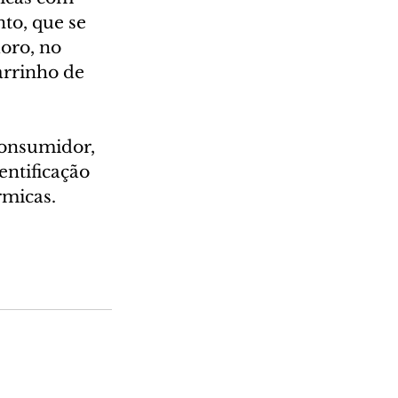
to, que se 
oro, no 
rrinho de 
consumidor, 
ntificação 
rmicas.