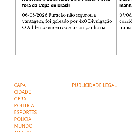
o espaço
fora da Copa do Brasil
manh
inia
veram
06/08/2026 Furacão não segurou a
07/08
sé
vantagem, foi goleado por 4x0 Divulgação
corri
s
O Athletico encerrou sua campanha na
trâns
 entre
Copa do Brasil nesta quinta-feira (6), em
domin
uma noite infeliz em Salvador (BA). O time
5h30 
paranaense foi superado por 4×0 pelo
Jardi
Vitória, no Barradão, e viu derreter a
Agent
vantagem de dois gols que levou da Arena
acomp
da Baixada. A equipe baiana marcou dois
é par
gols em cada tempo. Renê e Erick
deslo
Editorias
Editais Certificados
balançaram a rede no primeiro. Renê e
respei
Marinho fecharam a conta no segundo.
orient
CAPA
PUBLICIDADE LEGAL
Superado por 4×
utiliz
CIDADE
GERAL
POLÍTICA
ESPORTES
POLÍCIA
MUNDO