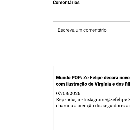
Comentários
Escreva um comentário
Mundo POP: Zé Felipe decora novo 
com ilustração de Virgínia e dos fi
07/08/2026
Reprodução/Instagram/@zefelipe Z
chamou a atenção dos seguidores ao
um detalhe especial de sua nova ae
O cantor compartilhou nesta quinta
6, registros do jatinho recém-adqui