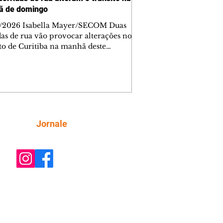
ã de domingo
/2026 Isabella Mayer/SECOM Duas
das de rua vão provocar alterações no
ito de Curitiba na manhã deste
go (9/8). As mudanças começam às
e afetam principalmente as regiões do
m das Américas e do Água Verde.
es de trânsito e monitores farão o
anhamento das provas. A orientação
a que os motoristas programem os
camentos com antecedência,
Siga
Jornale
tem a sinalização provisória e as
ações dos agentes de trânsito,
ando rotas al