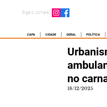
Siga o Jornale
CAPA
CIDADE
GERAL
POLÍTICA
Urbanis
ambulan
no carn
18/12/2025