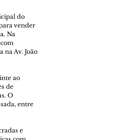
cipal do 
 para vender 
a. Na 
s com 
a na Av. João 
inte ao 
s de 
s. O 
sada, entre 
radas e 
micas com 