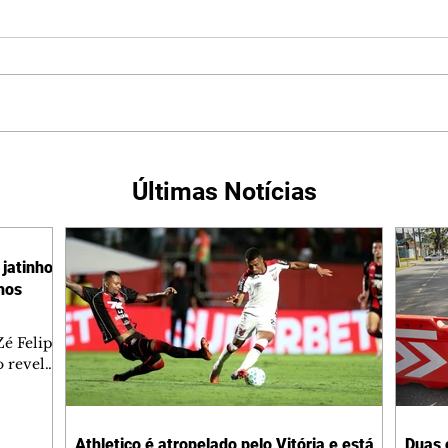
Últimas Notícias
jatinho
lhos
é Felipe
 revelar
ronave.
-feira,
rido e
Athletico é atropelado pelo Vitória e está
Duas 