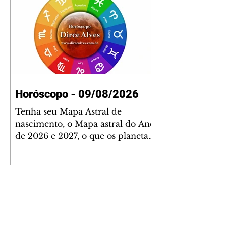
Horóscopo - 09/08/2026
Tenha seu Mapa Astral de
nascimento, o Mapa astral do Ano
de 2026 e 2027, o que os planetas
indicam para o seu: Trabalho,
Amor, Dinheiro, Saúde e Família.
Estudo com 35 páginas. Adquira
já através da nossa loja virtual ou
na loja física: rua Emiliano
Perneta 30 – loja 21 – galeria
Cezar Franco – centro –