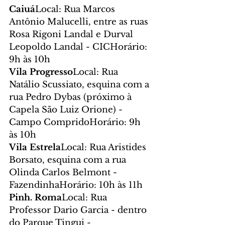
Caiuá
Local: Rua Marcos 
Antônio Malucelli, entre as ruas 
Rosa Rigoni Landal e Durval 
Leopoldo Landal - CICHorário: 
9h às 10h
Vila Progresso
Local: Rua 
Natálio Scussiato, esquina com a 
rua Pedro Dybas (próximo à 
Capela São Luiz Orione) - 
Campo CompridoHorário: 9h 
às 10h
Vila Estrela
Local: Rua Aristides 
Borsato, esquina com a rua 
Olinda Carlos Belmont - 
FazendinhaHorário: 10h às 11h
Pinh. Roma
Local: Rua 
Professor Dario Garcia - dentro 
do Parque Tingui - 