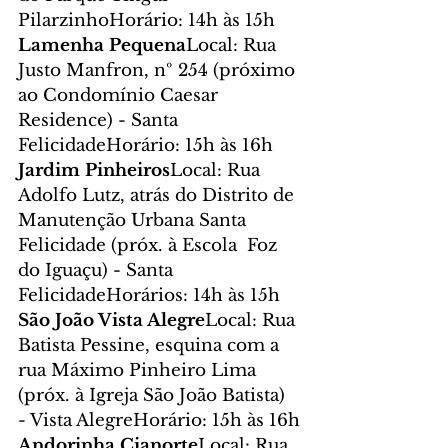
PilarzinhoHorário: 14h às 15h
Lamenha Pequena
Local: Rua 
Justo Manfron, nº 254 (próximo 
ao Condomínio Caesar 
Residence) - Santa 
FelicidadeHorário: 15h às 16h
Jardim Pinheiros
Local: Rua 
Adolfo Lutz, atrás do Distrito de 
Manutenção Urbana Santa 
Felicidade (próx. à Escola  Foz 
do Iguaçu) - Santa 
FelicidadeHorários: 14h às 15h
São João Vista Alegre
Local: Rua 
Batista Pessine, esquina com a 
rua Máximo Pinheiro Lima 
(próx. à Igreja São João Batista) 
- Vista AlegreHorário: 15h às 16h
Andorinha Cianorte
Local: Rua 