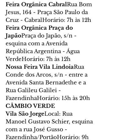
Feira Orgânica Cabral
Rua Bom 
Jesus, 164 - Praça São Paulo da 
Cruz - CabralHorário: 7h às 12h
Feira Orgânica Praça do 
Japão
Praça do Japão, s/n - 
esquina com a Avenida 
República Argentina - Água 
VerdeHorário: 7h às 12h
Nossa Feira Vila Lindoia
Rua 
Conde dos Arcos, s/n - entre a 
Avenida Santa Bernadethe e a 
Rua Galileu Galilei - 
FazendinhaHorário: 15h às 20h
CÂMBIO VERDE
Vila São Jorge
Local: Rua 
Manoel Gustavo Schier, esquina 
com a rua José Gusso - 
Fazendinha/PortãoHorário: 9h 