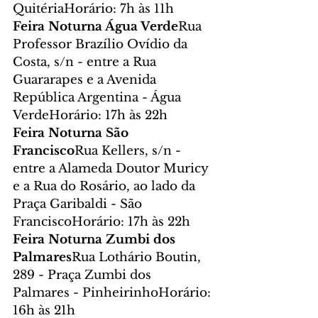
QuitériaHorário: 7h às 11h
Feira Noturna Água Verde
Rua 
Professor Brazílio Ovídio da 
Costa, s/n - entre a Rua 
Guararapes e a Avenida 
República Argentina - Água 
VerdeHorário: 17h às 22h
Feira Noturna São 
Francisco
Rua Kellers, s/n - 
entre a Alameda Doutor Muricy 
e a Rua do Rosário, ao lado da 
Praça Garibaldi - São 
FranciscoHorário: 17h às 22h
Feira Noturna Zumbi dos 
Palmares
Rua Lothário Boutin, 
289 - Praça Zumbi dos 
Palmares - PinheirinhoHorário: 
16h às 21h