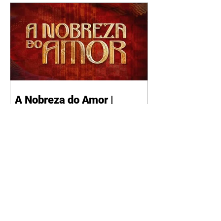
A Nobreza do Amor |
resumo do capítulo de sexta
- 07/08/2026
Omar afirma a Tonho que lutará
pelo amor de Alika. Salma
repreende Miguel e Fátima por
terem sido rudes com Omar.
Maria Helena aconselha Manoel
sobre seu namoro com Ana
Maria. Pressionado, Bakari revela