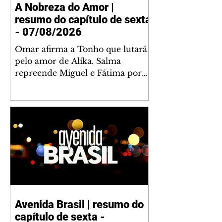
A Nobreza do Amor |
resumo do capítulo de sexta
- 07/08/2026
Omar afirma a Tonho que lutará
pelo amor de Alika. Salma
repreende Miguel e Fátima por
terem sido rudes com Omar.
Maria Helena aconselha Manoel
sobre seu namoro com Ana
Maria. Pressionado, Bakari revela
a Jendal que Chinua esteve em
terras inimigas. Omar pede que
Alika o acompanhe até a agência
bancária. Chinua alerta Dumi,
Akin e Ladisa sobre as
desconfianças de Jendal, que
Avenida Brasil | resumo do
sonda Pascoal sobre seu
capítulo de sexta -
conselheiro. Chinua sugere que