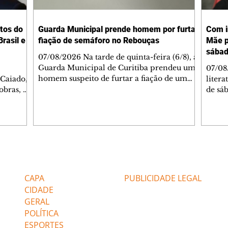
tos do
Guarda Municipal prende homem por furtar
Com i
rasil e
fiação de semáforo no Rebouças
Mãe p
sába
07/08/2026 Na tarde de quinta-feira (6/8), a
Guarda Municipal de Curitiba prendeu um
07/08
homem suspeito de furtar a fiação de um
 Caiado,
litera
semáforo no cruzamento das ruas
obras, o
de sáb
Engenheiros Rebouças e Comendador
ca
quart
Franco, no bairro Rebouças. Uma equipe da
o de
Curiti
GM foi acionada pelo Núcleo Matriz para
arações
nacion
atender a uma denúncia de furto no local.
ante
Hugo 
Quando os guardas chegaram, o suspeito já
stionado
autor
havia sido detido por populares, que o
Caiado
minut
Editorias
Editais Certificados
apontaram como autor do crime. Durante a
stá
conve
verificação, os agentes constataram que o s
 gás".
a agen
CAPA
PUBLICIDADE LEGAL
não po
Confi
CIDADE
GERAL
POLÍTICA
ESPORTES