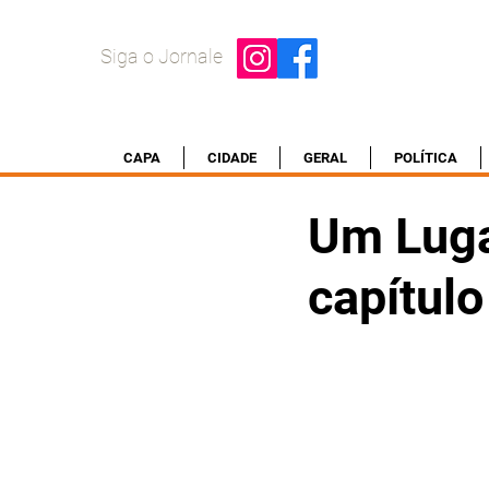
Siga o Jornale
CAPA
CIDADE
GERAL
POLÍTICA
Um Luga
capítulo