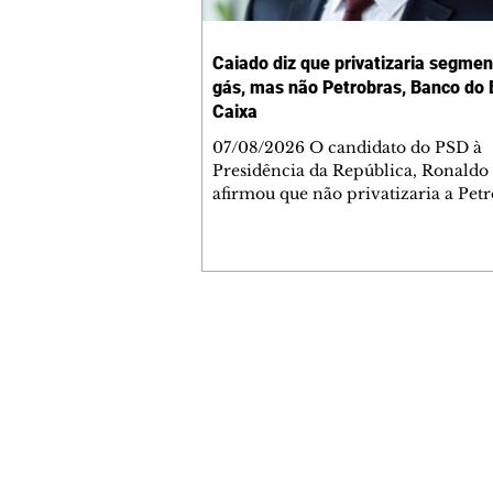
Caiado diz que privatizaria segmen
gás, mas não Petrobras, Banco do B
Caixa
07/08/2026 O candidato do PSD à
Presidência da República, Ronaldo
afirmou que não privatizaria a Petr
Banco do Brasil e a Caixa Econômi
Federal, mas admitiu a privatizaçã
segmentos do gás, se eleito. As decl
ocorreram nesta sexta-feira, 7, dur
sabatina da GloboNews. Ao ser que
sobre vender partes da Petrobras, 
Contato comercial
respondeu: "Depende. A Petrobras e
mmjornale@gmail.com
deixando muito a desejar na área de
Telefone: (41) 99978-9956
Em seguida, afirmou: "Agora, você 
Redação
E-mail:
redacaojornale@gmail.com