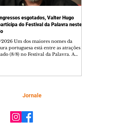
ngressos esgotados, Valter Hugo
articipa do Festival da Palavra neste
do
/2026 Um dos maiores nomes da
tura portuguesa está entre as atrações
ado (8/8) no Festival da Palavra. A
a edição do evento movimenta
ba com diversos autores locais,
ais e internacionais, incluindo Valter
Mãe. Os ingressos para a mesa do
 foram esgotados em menos de cinco
os. Outras atrações, como mesas de
Siga
Jornale
rsa e espetáculos teatrais, completam
da do dia, totalmente gratuita.
ra AQUI os outros participantes. A De