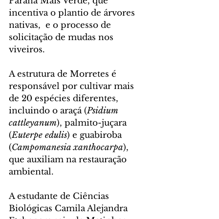
Paraná Mais Verde, que 
incentiva o plantio de árvores 
nativas,  e o processo de 
solicitação de mudas nos 
viveiros.
A estrutura de Morretes é 
responsável por cultivar mais 
de 20 espécies diferentes, 
incluindo o araçá (
Psidium 
cattleyanum
), palmito-juçara 
(
Euterpe edulis
) e guabiroba 
(
Campomanesia xanthocarpa
), 
que auxiliam na restauração 
ambiental.
A estudante de Ciências 
Biológicas Camila Alejandra 