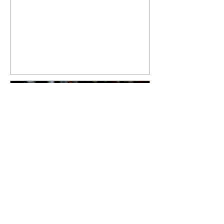
cantor compartilhou nesta
quinta-feira, 6, registros do
jatinho recém-adquirido e
mostrou que decidiu personalizar
o espaço com uma ilustração que
reúne Virginia Fonseca e os três
filhos que eles tiveram juntos:
Maria Alice, Maria Flor e José
Leonardo. Na imagem, aparecem
os apelidos dos integrantes da
família, entre eles "Papai",
"Mamãe",
Athletico é atropelado pelo
Vitória e está fora da Copa
do Brasil
06/08/2026 Furacão não segurou