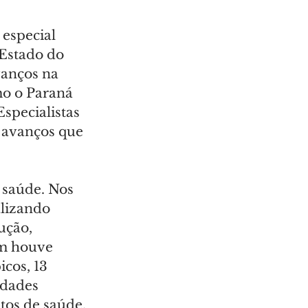
 especial 
Estado do 
anços na 
o o Paraná 
specialistas 
 avanços que 
 saúde. Nos 
lizando 
ução, 
m houve 
cos, 13 
dades 
tos de saúde.