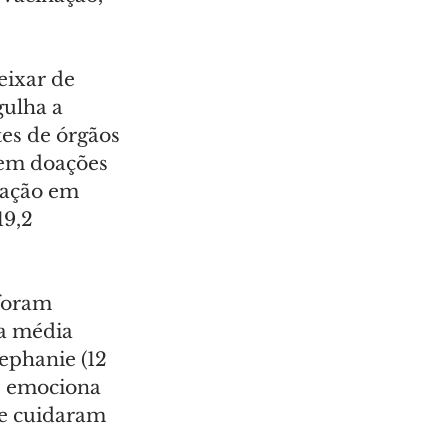
ixar de 
ulha a 
es de órgãos 
 em doações 
lação em 
9,2 
foram 
na média 
ephanie (12 
e emociona 
ue cuidaram 