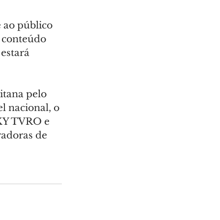
 ao público 
O conteúdo 
estará 
itana pelo 
 nacional, o 
SKY TVRO e 
radoras de 