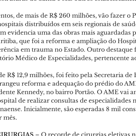
ntos, de mais de R$ 260 milhões, vão fazer o 
ospitais distribuídos em seis regionais de saúd
m evidencia uma das obras mais aguardadas p
itiba, que foi a reforma e ampliação do Hospit
erência em trauma no Estado. Outro destaque fo
rio Médico de Especialidades, pertencente ao
e R$ 12,9 milhões, foi feito pela Secretaria de 
brangeu reforma e adequação do prédio do AME,
dente Kennedy, no bairro Portão. O AME vai am
pital de realizar consultas de especialidades 
aense. Inicialmente, são esperadas 8 mil consu
r mês.
CIRURGIAS
 – O recorde de cirurgias eletivas 