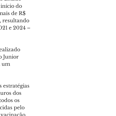
nício do 
mais de R$ 
, resultando 
021 e 2024 – 
alizado 
 Junior 
m um 
 estratégias 
uros dos 
odos os 
cidas pelo 
 vacinação, 