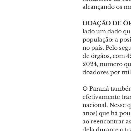
alcançando os me
DOAÇÃO DE Ó
lado um dado que
população: a pos
no país. Pelo seg
de órgãos, com 4
2024, numero que
doadores por mil
O Paraná também 
efetivamente tran
nacional. Nesse 
anos) que há pou
ao reencontrar a
dela durante o t