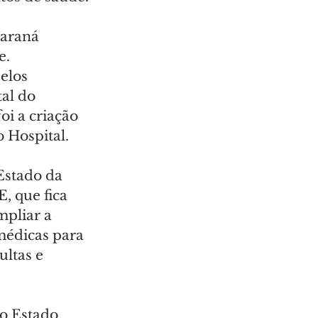
Paraná 
e.
elos 
al do 
i a criação 
 Hospital.
Estado da 
 que fica 
pliar a 
médicas para 
ltas e 
no Estado 