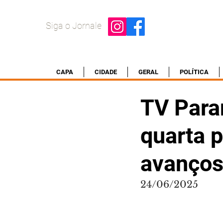
Siga o Jornale
CAPA
CIDADE
GERAL
POLÍTICA
TV Para
quarta 
avanços
24/06/2025