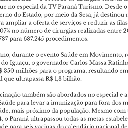
e no especial da TV Paraná Turismo. Desde o i
rno do Estado, por meio da Sesa, já destinou 
a ampliar a oferta de serviços e reduzir as filas
7% no número de cirurgias realizadas entre 2
787 para 687.245 procedimentos.
ano, durante o evento Saúde em Movimento, re
 do Iguaçu, o governador Carlos Massa Ratinho
$ 350 milhões para o programa, resultando e
l que ultrapassa R$ 1,3 bilhão.
acinação também são abordados no especial e as
 Saúde para levar a imunização para fora dos m
úde, mais próximo da população. Mesmo com t
, o Paraná ultrapassou todas as metas estabele
de para seis vacinas do calendário nacional de