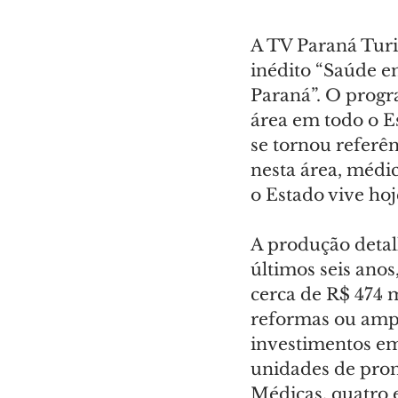
A TV Paraná Turis
inédito “Saúde e
Paraná”. O prog
área em todo o E
se tornou referên
nesta área, médi
o Estado vive hoj
A produção detal
últimos seis ano
cerca de R$ 474 m
reformas ou amp
investimentos em 
unidades de pron
Médicas, quatro 