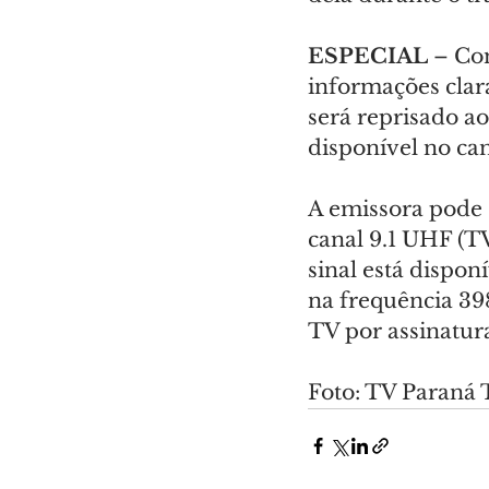
ESPECIAL
 – Co
informações clara
será reprisado a
disponível no can
A emissora pode 
canal 9.1 UHF (TV
sinal está dispo
na frequência 39
TV por assinatur
Foto: TV Paraná