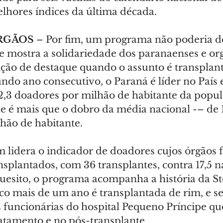
lhores índices da última década.
RGÃOS
 – Por fim, um programa não poderia de
 mostra a solidariedade dos paranaenses e org
ição de destaque quando o assunto é transplant
undo ano consecutivo, o Paraná é líder no País
2,3 doadores por milhão de habitante da popu
 é mais que o dobro da média nacional -– de 1
hão de habitante.
lidera o indicador de doadores cujos órgãos 
splantados, com 36 transplantes, contra 17,5 
quesito, o programa acompanha a história da St
co mais de um ano é transplantada de rim, e s
s funcionárias do hospital Pequeno Príncipe q
ratamento e no pós-transplante.