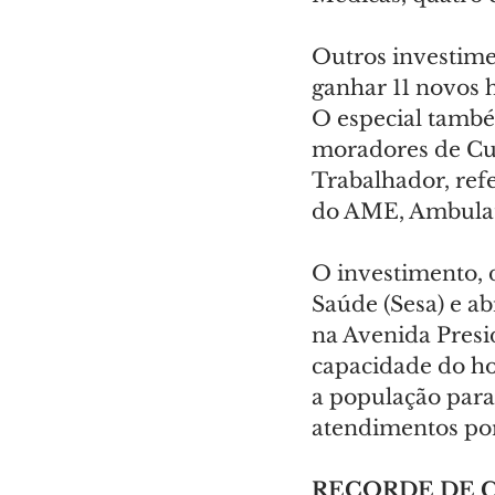
Outros investime
ganhar 11 novos h
O especial també
moradores de Cur
Trabalhador, ref
do AME, Ambulató
O investimento, d
Saúde (Sesa) e a
na Avenida Presi
capacidade do hos
a população paran
atendimentos po
RECORDE DE 