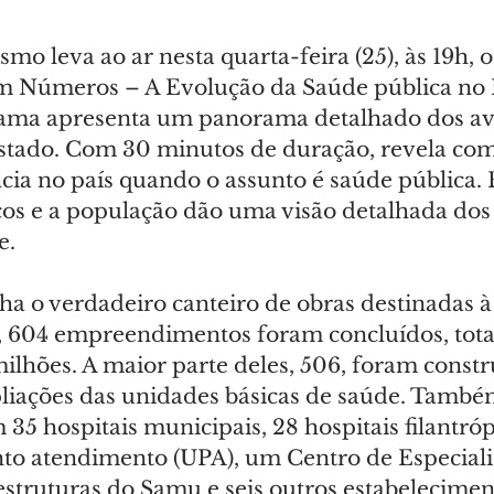
mo leva ao ar nesta quarta-feira (25), às 19h, o
m Números – A Evolução da Saúde pública no 
rama apresenta um panorama detalhado dos av
stado. Com 30 minutos de duração, revela com
cia no país quando o assunto é saúde pública. E
cos e a população dão uma visão detalhada dos
e.
ha o verdadeiro canteiro de obras destinadas à
s, 604 empreendimentos foram concluídos, tota
ilhões. A maior parte deles, 506, foram constr
liações das unidades básicas de saúde. També
35 hospitais municipais, 28 hospitais filantrópi
to atendimento (UPA), um Centro de Especiali
estruturas do Samu e seis outros estabelecimen