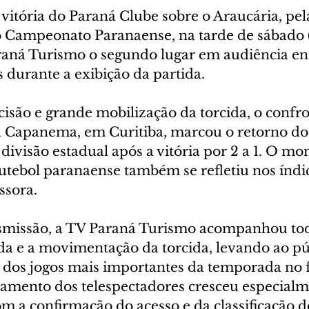
vitória do Paraná Clube sobre o Araucária, pela
Campeonato Paranaense, na tarde de sábado (
raná Turismo o segundo lugar em audiência ent
 durante a exibição da partida.
isão e grande mobilização da torcida, o confro
a Capanema, em Curitiba, marcou o retorno do
divisão estadual após a vitória por 2 a 1. O m
futebol paranaense também se refletiu nos índi
ssora.
smissão, a TV Paraná Turismo acompanhou tod
da e a movimentação da torcida, levando ao pú
dos jogos mais importantes da temporada no f
jamento dos telespectadores cresceu especialm
om a confirmação do acesso e da classificação 