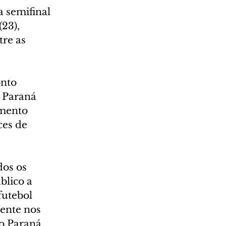
 semifinal 
23), 
re as 
nto 
 Paraná 
omento 
ces de 
os os 
blico a 
utebol 
ente nos 
do Paraná 