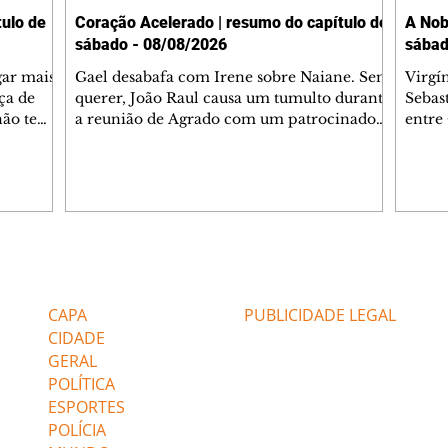
ulo de
Coração Acelerado | resumo do capítulo de
A Nob
sábado - 08/08/2026
sábad
gar mais
Gael desabafa com Irene sobre Naiane. Sem
Virgí
ça de
querer, João Raul causa um tumulto durante
Sebas
 não tem
a reunião de Agrado com um patrocinador.
entre
ia.
Zilá orienta Osmar a seguir Cinara, que
que B
ão de
percebe a movimentação e alerta Ronei.
nega 
ntino
Palhares confronta Cinara sobre a
Tonho
aproximação com Ronei. Eduarda pensa
a fam
una no
em pedir a Valéria para ficar com Sol. Gael
com O
a. Dora
decide terminar com Naiane. João Raul
e é d
m
inventa para Agrado que não está
comen
Editorias
Editais Certificados
Lyris
conseguindo conviver com seu sucesso, e
tungs
urante de
termina o relacionamento dos dois.
Dióge
CAPA
PUBLICIDADE LEGAL
CIDADE
GERAL
POLÍTICA
ESPORTES
POLÍCIA