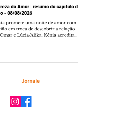
reza do Amor | resumo do capítulo de
o - 08/08/2026
nia promete uma noite de amor com
tião em troca de descobrir a relação
 Omar e Lúcia/Alika. Kênia acredita
inta esteja mesmo ao lado de Jendal, e
o convite para jantar com os dois.
 desabafa com Casemiro e conta que
ília de Lúcia/Alika tem uma dívida
mar. Ana Maria vai à casa de Manoel
estratada por Fortunato. José e Omar
tam sobre a possível jazida de
Siga
Jornale
tênio na região. Virgínia provoca
nes na frente de Marta. Binta s