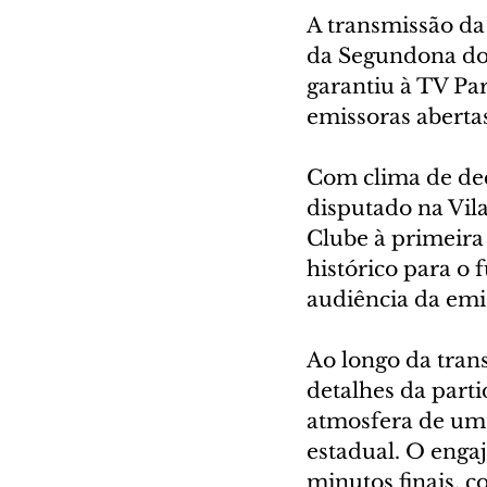
A transmissão da 
da Segundona do 
garantiu à TV Pa
emissoras abertas
Com clima de dec
disputado na Vil
Clube à primeira 
histórico para o 
audiência da emi
Ao longo da tran
detalhes da parti
atmosfera de um 
estadual. O enga
minutos finais, c