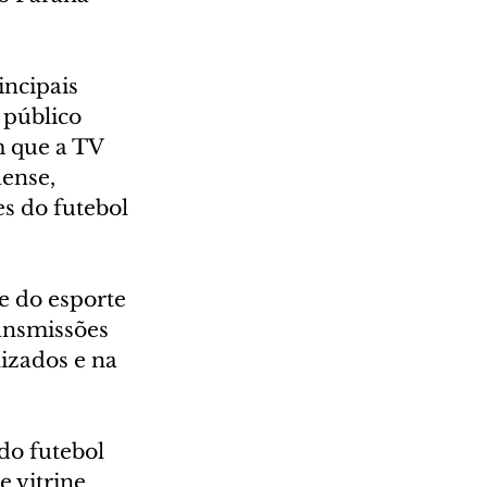
ncipais 
 público 
m que a TV 
ense, 
s do futebol 
e do esporte 
ansmissões 
izados e na 
do futebol 
 vitrine 