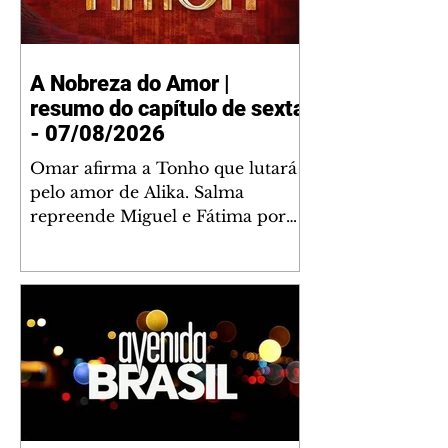
A Nobreza do Amor |
resumo do capítulo de sexta
- 07/08/2026
Omar afirma a Tonho que lutará
pelo amor de Alika. Salma
repreende Miguel e Fátima por
terem sido rudes com Omar.
Maria Helena aconselha Manoel
sobre seu namoro com Ana
Maria. Pressionado, Bakari revela
a Jendal que Chinua esteve em
terras inimigas. Omar pede que
Alika o acompanhe até a agência
bancária. Chinua alerta Dumi,
Akin e Ladisa sobre as