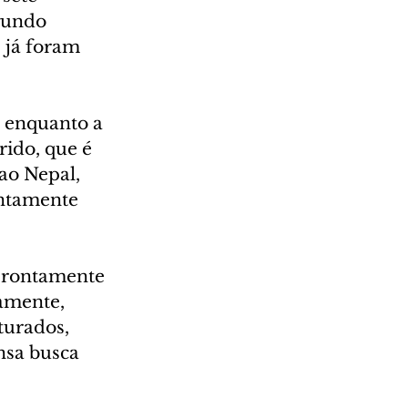
gundo 
 já foram 
, enquanto a 
ido, que é 
ao Nepal, 
entamente 
prontamente 
amente, 
turados, 
sa busca 