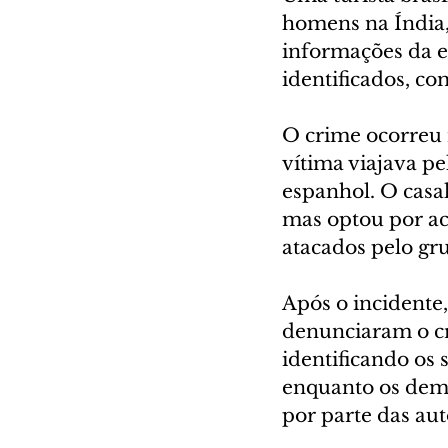
homens na Índia,
informações da e
identificados, co
O crime ocorreu n
vítima viajava p
espanhol. O casa
mas optou por ac
atacados pelo gr
Após o incidente
denunciaram o cri
identificando os 
enquanto os dema
por parte das aut