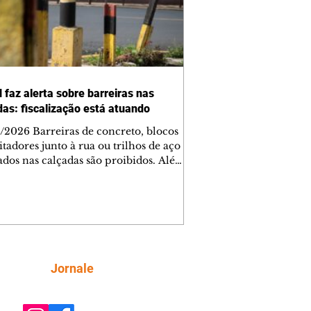
 faz alerta sobre barreiras nas
das: fiscalização está atuando
/2026 Barreiras de concreto, blocos
tadores junto à rua ou trilhos de aço
lados nas calçadas são proibidos. Além
rem obstáculos para a livre circulação
destres, essas estruturas podem causar
rar acidentes de trânsito — e os
ietários dos imóveis podem ser
sabilizados. O alerta é do Instituto de
isa e Planejamento de Ponta Grossa
), que está intensificando a
Siga
Jornale
ização sobre as calçadas, o que inclui
 barreiras. Um ca