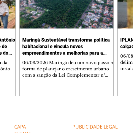
Antônio
Maringá Sustentável transforma política
IPLAN
o de
habitacional e vincula novos
calça
s do
empreendimentos a melhorias para a
06/08
cidade
delimi
a da
06/08/2026 Maringá deu um novo passo na
insta
tônio
forma de planejar o crescimento urbano
de se
com a sanção da Lei Complementar nº
de pe
res com
1.544, que institui o Programa Maringá
ou pio
Dr.
Sustentável. A nova legislação estabelece
propr
regras para a criação de Zonas Especiais de
respon
ra, 6. O
Interesse Social (Zeis) e cria um modelo
Pesqu
liam as
que une produção de moradias, ocupação
(IPLAN
inteligente do território e melhorias que
Editorias
Editais Certificados
fiscal
s
beneficiam toda a população. O principal
essas
avanço da lei é mudar a lógica de concessão
CAPA
PUBLICIDADE LEGAL
 as
de benefícios urbanísticos frente