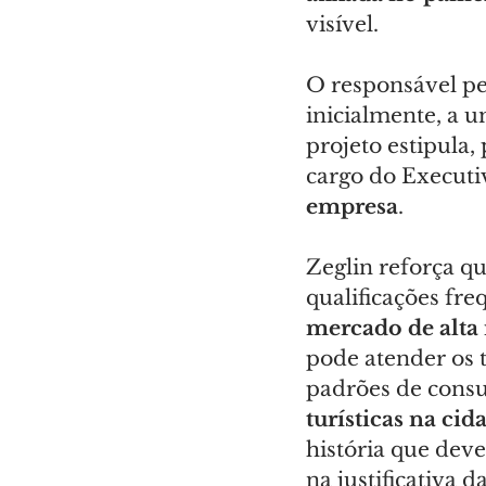
visível.
O responsável pel
inicialmente, a u
projeto estipula,
cargo do Executiv
empresa
.
Zeglin reforça qu
qualificações fr
mercado de alta 
pode atender os 
padrões de cons
turísticas na ci
história que deve
na justificativa d