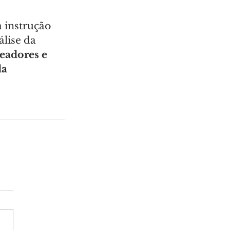
a instrução 
lise da 
eadores e 
a 