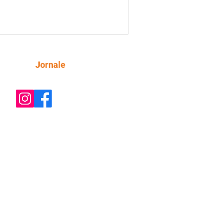
o convite para jantar com os dois.
 desabafa com Casemiro e conta que
ília de Lúcia/Alika tem uma dívida
mar. Ana Maria vai à casa de Manoel
estratada por Fortunato. José e Omar
tam sobre a possível jazida de
Siga
Jornale
tênio na região. Virgínia provoca
nes na frente de Marta. Binta s