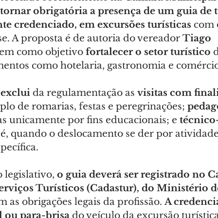
 tornar obrigatória a presença de um guia de 
te credenciado, em excursões turísticas
 com 
e. A proposta é de autoria do vereador 
Tiago 
tem como objetivo 
fortalecer o setor turístico
 
entos como hotelaria, gastronomia e comércio
 
exclui 
da regulamentação as 
visitas com final
plo de romarias, festas e peregrinações; 
pedag
 unicamente por fins educacionais; e 
técnico
o é, quando o deslocamento se der por atividade
ecífica.
legislativo, 
o guia deverá ser registrado no C
erviços Turísticos (Cadastur), do Ministério
m as obrigações legais da profissão. 
A credencia
l ou para-brisa
 do veículo da excursão turístic