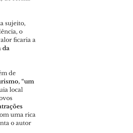
 sujeito, 
ência, o 
valor ficaria a 
 da 
ém de 
urismo, “um 
ia local 
ovos 
atrações 
com uma rica 
nta o autor 