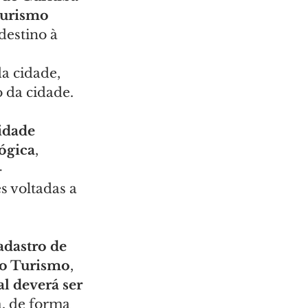
turismo 
destino à 
da cidade, 
 da cidade.
idade 
ógica
, 
-
s voltadas a 
adastro de 
 do Turismo
, 
l deverá ser 
a, de forma 