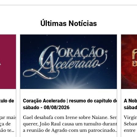
Últimas Notícias
ulo de
Coração Acelerado | resumo do capítulo de
A Nob
sábado - 08/08/2026
sábad
gar mais
Gael desabafa com Irene sobre Naiane. Sem
Virgí
ça de
querer, João Raul causa um tumulto durante
Sebas
 não tem
a reunião de Agrado com um patrocinador.
entre
ia.
Zilá orienta Osmar a seguir Cinara, que
que B