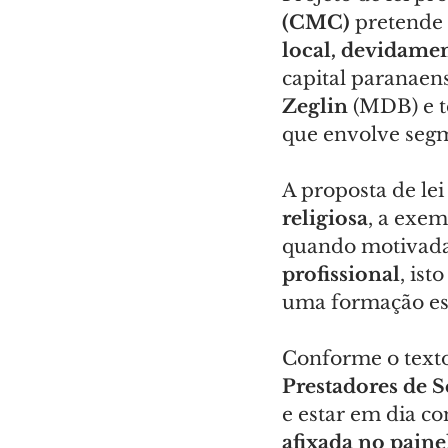
(CMC)
 pretende
local, devidamen
capital paranaens
Zeglin
 (MDB) e 
que envolve segm
A proposta de lei
religiosa
, a exem
quando motivadas
profissional
, ist
uma formação esp
Conforme o texto 
Prestadores de S
e estar em dia co
afixada no paine