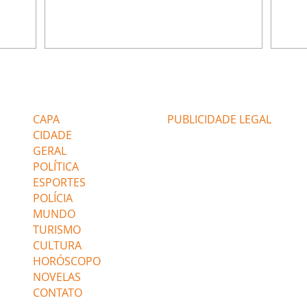
ão de
percebe a movimentação e alerta Ronei.
nega 
ntino
Palhares confronta Cinara sobre a
Tonho
aproximação com Ronei. Eduarda pensa
a fam
una no
em pedir a Valéria para ficar com Sol. Gael
com O
a. Dora
decide terminar com Naiane. João Raul
e é d
m
inventa para Agrado que não está
comen
Editorias
Editais Certificados
Lyris
conseguindo conviver com seu sucesso, e
tungs
urante de
termina o relacionamento dos dois.
Dióge
CAPA
PUBLICIDADE LEGAL
CIDADE
GERAL
POLÍTICA
ESPORTES
POLÍCIA
MUNDO
TURISMO
CULTURA
HORÓSCOPO
NOVELAS
CONTATO