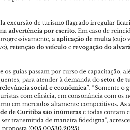
a excursão de turismo flagrado irregular ficaria
ma 
advertência por escrito
. Em caso de reincid
 progressivamente, a
 aplicação de multa
 (cujo 
o), 
retenção do veículo
 e 
revogação do alvará
e os guias passam por curso de capacitação, al
equentes, para atender à demanda do 
setor de t
relevância social e econômica”
. “Somente o gu
turistas com eficácia, em consonância com os n
umo em mercados altamente competitivos. 
As 
dade de Curitiba são inúmeras
 e todas contam 
 ser transmitida de maneira fidedigna”, acresce
a proposta (
005.00530.2025
).