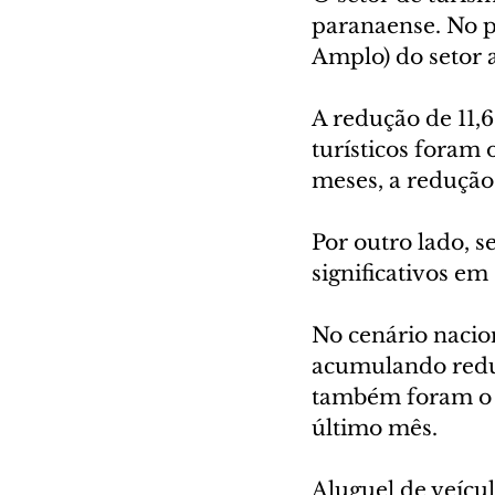
paranaense. No p
Amplo) do setor 
A redução de 11,6
turísticos foram 
meses, a redução 
Por outro lado, 
significativos em
No cenário nacio
acumulando reduç
também foram o p
último mês.
Aluguel de veícul