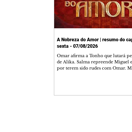
A Nobreza do Amor | resumo do cap
sexta - 07/08/2026
Omar afirma a Tonho que lutará p
de Alika. Salma repreende Miguel 
por terem sido rudes com Omar. M
Helena aconselha Manoel sobre se
namoro com Ana Maria. Pressiona
Bakari revela a Jendal que Chinua 
em terras inimigas. Omar pede que
acompanhe até a agência bancária
alerta Dumi, Akin e Ladisa sobre as
desconfianças de Jendal, que sonda
Contato comercial
sobre seu conselheiro. Chinua suge
mmjornale@gmail.com
Kênia reveja sua decisão de se junta
Telefone: (41) 99978-9956
rebel