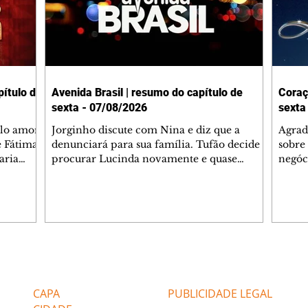
ítulo de
Avenida Brasil | resumo do capítulo de
Coraç
sexta - 07/08/2026
sexta
elo amor
Jorginho discute com Nina e diz que a
Agrad
e Fátima
denunciará para sua família. Tufão decide
sobre 
aria
procurar Lucinda novamente e quase
negóc
u
encontra Nina no lixão. Débora se
Janet
do,
preocupa com Jorginho. Monalisa pede que
Verôn
esteve
Olenka não a deixe sozinha. Tufão
inform
 Alika o
encontra Jorginho e o leva para casa. Max é
procu
. Chinua
hostil com Carminha. Diógenes se irrita
que e
quando Tavinho diz que não negociará o
decep
 Pascoal
passe de Roni por causa de sua sexualidade.
que s
Editorias
Editais Certificados
re que
Janaína admite para Jorginho que Lúcio e
preoc
r aos
Max estavam envolvidos na tentativa de
Cinar
CAPA
PUBLICIDADE LEGAL
assalto à
desco