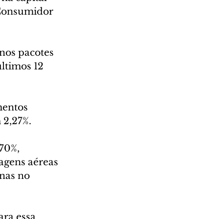
 Consumidor 
nos pacotes 
ltimos 12 
mentos 
 2,27%.
70%, 
agens aéreas 
nas no 
ara essa 