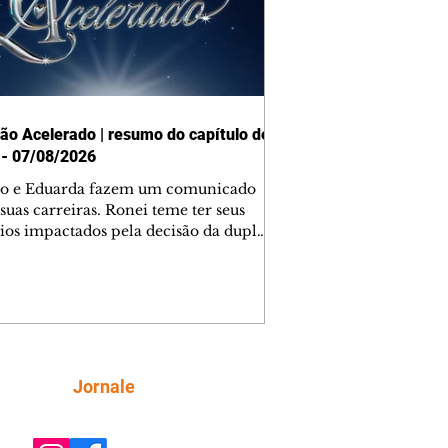
ão Acelerado | resumo do capítulo de
 - 07/08/2026
o e Eduarda fazem um comunicado
suas carreiras. Ronei teme ter seus
ios impactados pela decisão da dupla.
e decide prestar queixa contra
ica. Gael descobre que Naiane passou
ações sigilosas para Talita. Ronei
ra Verônica novamente e descobre
la deixou Bom Retorno. Gael se
ciona com Naiane. Valéria anuncia
e mudará de país, e Eduarda se
Siga
Jornale
upa com Sol. Palhares desconfia de
a em relação a Zilá. Ronei e Cinara
nfia