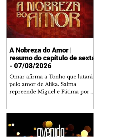
A Nobreza do Amor |
resumo do capítulo de sexta
- 07/08/2026
Omar afirma a Tonho que lutará
pelo amor de Alika. Salma
repreende Miguel e Fátima por
terem sido rudes com Omar.
Maria Helena aconselha Manoel
sobre seu namoro com Ana
Maria. Pressionado, Bakari revela
a Jendal que Chinua esteve em
terras inimigas. Omar pede que