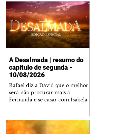
A Desalmada | resumo do
capítulo de segunda -
10/08/2026
Rafael diz a David que o melhor
será não procurar mais a
Fernanda e se casar com Isabela.
Júlia diz a Otávio que sua esposa
desconfia que ele tem uma
amante. Diante do túmulo de
Santiago, Fernanda diz que quer