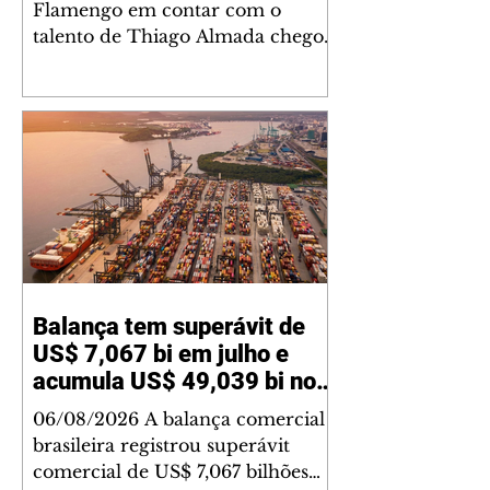
Flamengo em contar com o
talento de Thiago Almada chegou
ao fim. Disputado também pelo
River Plate, o jogador acertou a
sua ida para o clube argentino
frustrando a diretoria rubro-
negra. De acordo com
informações do jornalista
Fabrizio Romano, o meio-
campista tem um acordo verbal
definido faltando apenas detalhes
para que a transação seja
Balança tem superávit de
anunciada. Com passagem de
US$ 7,067 bi em julho e
destaque no Botafogo, ele foi uma
dos pilares do elenco que
acumula US$ 49,039 bi no
conquistou a Libertadores e o
ano
06/08/2026 A balança comercial
brasileira registrou superávit
comercial de US$ 7,067 bilhões